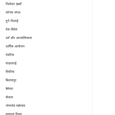
जिलेवार ख़बरें
तरेगांव जंगल
दुर्ग-भिलाई
देश-विदेश
धर्म और आध्यात्मिकता
धार्मिक आयोजन
पंडरिया
पांडातराई
पिपरिया
बिलासपुर
बेमेतरा
बोडला
भोरमदेव महोत्सव
मतदाता दिवस