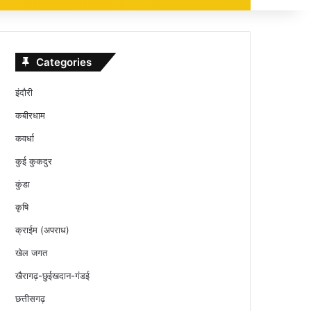
Categories
इंदौरी
कबीरधाम
कवर्धा
कुई कुकदुर
कुंडा
कृषि
क्राईम (अपराध)
खेल जगत
खैरागढ़-छुईखदान-गंडई
छत्तीसगढ़