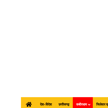
होम
देश-विदेश
छत्तीसगढ़
कबीरधाम
जिलेवार ख़