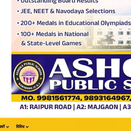
बरें
विविध