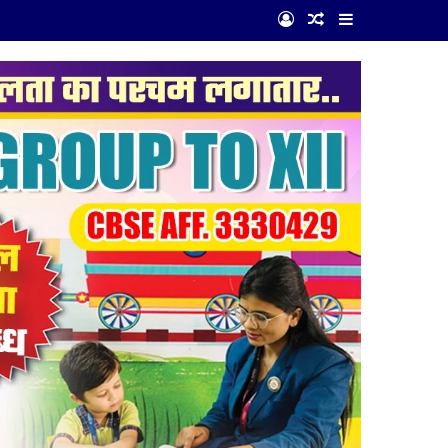
Log In
Random Article
Sidebar