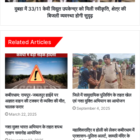
स्वीकृति,
क्षेत्र
दुबहा में 33/11 केवी विद्युत उपकेन्द्र को मिली स्वीकृति, क्षेत्र की
की
बिजली व्यवस्था होगी सुदृढ़
बिजली
व्यवस्था
होगी
सुदृढ़
Related Articles
कबीरधाम: रायपुर-जबलपुर हाईवे पर
जिले में सामुदायिक पुलिसिंग के तहत खेल
अज्ञात वाहन की टक्कर से व्यक्ति की मौत,
एवं नशा मुक्ति अभियान का आयोजन
चालक फरार
September 4, 2025
March 22, 2025
नशा मुक्त भारत अभियान के तहत शपथ
महाशिवरात्रि व होली को लेकर कबीरधाम में
ग्रहण समारोह आयोजित
प्रशासन–पुलिस अलर्ट, कामठी मंदिर के