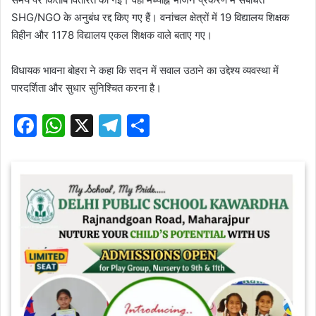
SHG/NGO के अनुबंध रद्द किए गए हैं। वनांचल क्षेत्रों में 19 विद्यालय शिक्षक
विहीन और 1178 विद्यालय एकल शिक्षक वाले बताए गए।
विधायक भावना बोहरा ने कहा कि सदन में सवाल उठाने का उद्देश्य व्यवस्था में
पारदर्शिता और सुधार सुनिश्चित करना है।
F
W
X
T
S
a
h
el
h
c
at
e
ar
e
s
gr
e
b
A
a
o
p
m
o
p
k