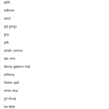
इंदौरी
कबीरधाम
कवर्धा
कुई कुकदुर
कुंडा
कृषि
क्राईम (अपराध)
खेल जगत
खैरागढ़-छुईखदान-गंडई
छत्तीसगढ़
जिलेवार ख़बरें
तरेगांव जंगल
दुर्ग-भिलाई
देश-विदेश