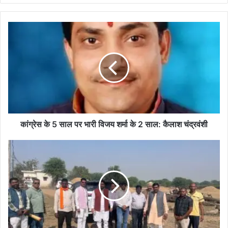
कांग्रेस
के
5
साल
पर
भारी
विजय
शर्मा
के
2
कांग्रेस के 5 साल पर भारी विजय शर्मा के 2 साल: कैलाश चंद्रवंशी
साल:
कैलाश
दुबहा
चंद्रवंशी
में
33/11
केवी
विद्युत
उपकेन्द्र
को
मिली