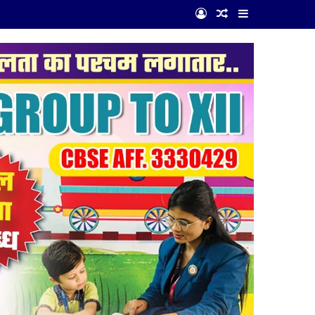
Log In
Random Article
Sidebar