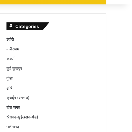
Categories
इंदौरी
कबीरधाम
कवर्धा
कुई कुकदुर
कुंडा
कृषि
क्राईम (अपराध)
खेल जगत
खैरागढ़-छुईखदान-गंडई
छत्तीसगढ़