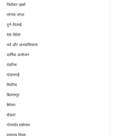
जिलेवार ख़बरें
तरेगांव जंगल
दुर्ग-भिलाई
देश-विदेश
धर्म और आध्यात्मिकता
धार्मिक आयोजन
पंडरिया
पांडातराई
पिपरिया
बिलासपुर
बेमेतरा
बोडला
भोरमदेव महोत्सव
मतदाता दिवस