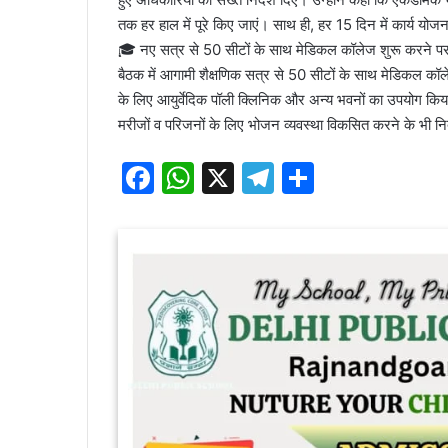
तक हर हाल में पूरे किए जाएं। साथ ही, हर 15 दिन में कार्य योजन
🎓 नए सत्र से 50 सीटों के साथ मेडिकल कॉलेज शुरू करने प
बैठक में आगामी शैक्षणिक सत्र से 50 सीटों के साथ मेडिकल कॉ
के लिए आयुर्वेदिक पॉली क्लिनिक और अन्य भवनों का उपयोग क
मरीजों व परिजनों के लिए भोजन व्यवस्था विकसित करने के भी नि
F
W
X
T
S
a
h
el
h
c
at
e
ar
e
s
gr
e
b
A
a
o
p
m
o
p
k