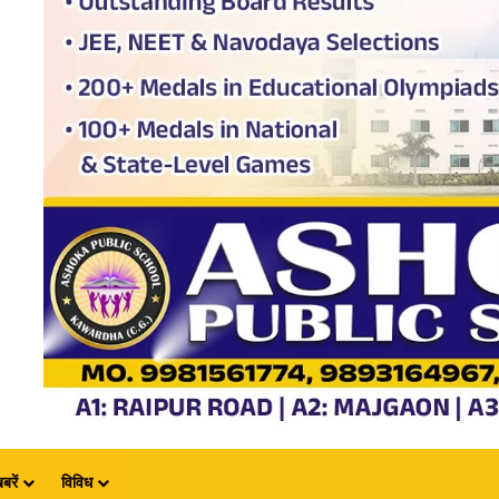
बरें
विविध