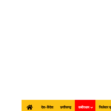
होम
देश-विदेश
छत्तीसगढ़
कबीरधाम
जिलेवार ख़