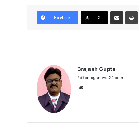
Share via Email
Facebook
X
Brajesh Gupta
Editor, cgnnews24.com
Website