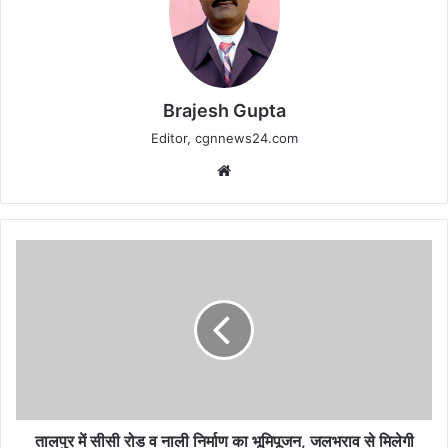
Brajesh Gupta
Editor, cgnnews24.com
Website
तालपुर
में
सीसी
रोड
व
नाली
निर्माण
का
भूमिपूजन,
जलभराव
तालपुर में सीसी रोड व नाली निर्माण का भूमिपूजन, जलभराव से मिलेगी