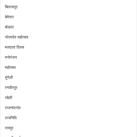
बिलासपुर
बेमेतरा
बोडला
भोरमदेव महोत्सव
मतदाता दिवस
मनोरंजन
महोत्सव
मुंगेली
रणवीरपुर
रबेली
राजनांदगांव
राजनिति
रायपुर