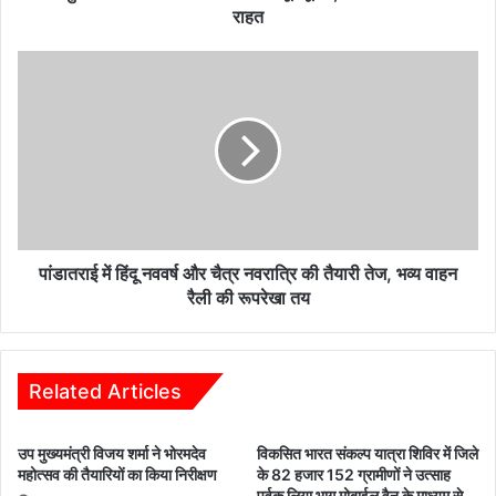
से
राहत
मिलेगी
राहत
पांडातराई
में
हिंदू
नववर्ष
और
चैत्र
नवरात्रि
की
तैयारी
तेज,
पांडातराई में हिंदू नववर्ष और चैत्र नवरात्रि की तैयारी तेज, भव्य वाहन
भव्य
रैली की रूपरेखा तय
वाहन
रैली
की
रूपरेखा
Related Articles
तय
उप मुख्यमंत्री विजय शर्मा ने भोरमदेव
विकसित भारत संकल्प यात्रा शिविर में जिले
महोत्सव की तैयारियों का किया निरीक्षण
के 82 हजार 152 ग्रामीणों ने उत्साह
पूर्वक लिया भाग मोबाईल वैन के माध्यम से