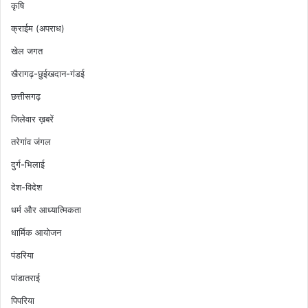
कृषि
क्राईम (अपराध)
खेल जगत
खैरागढ़-छुईखदान-गंडई
छत्तीसगढ़
जिलेवार ख़बरें
तरेगांव जंगल
दुर्ग-भिलाई
देश-विदेश
धर्म और आध्यात्मिकता
धार्मिक आयोजन
पंडरिया
पांडातराई
पिपरिया