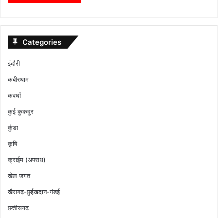
Categories
इंदौरी
कबीरधाम
कवर्धा
कुई कुकदुर
कुंडा
कृषि
क्राईम (अपराध)
खेल जगत
खैरागढ़-छुईखदान-गंडई
छत्तीसगढ़