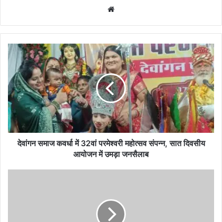
Website
देवांगन
समाज
कवर्धा
में
32वां
परमेश्वरी
महोत्सव
संपन्न,
सात
दिवसीय
देवांगन समाज कवर्धा में 32वां परमेश्वरी महोत्सव संपन्न, सात दिवसीय
आयोजन
आयोजन में उमड़ा जनसैलाब
में
उमड़ा
5करोड़
जनसैलाब
का
गांजा
पकड़ा
गया!