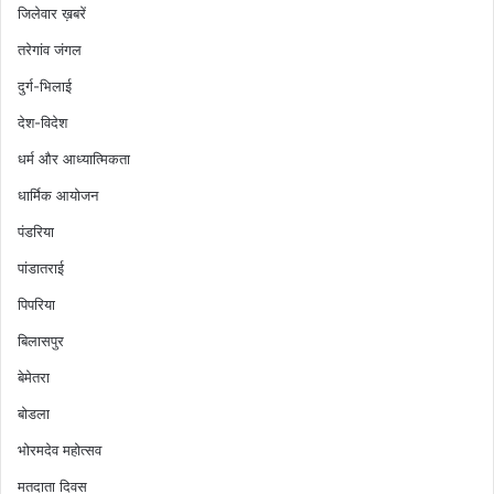
जिलेवार ख़बरें
तरेगांव जंगल
दुर्ग-भिलाई
देश-विदेश
धर्म और आध्यात्मिकता
धार्मिक आयोजन
पंडरिया
पांडातराई
पिपरिया
बिलासपुर
बेमेतरा
बोडला
भोरमदेव महोत्सव
मतदाता दिवस