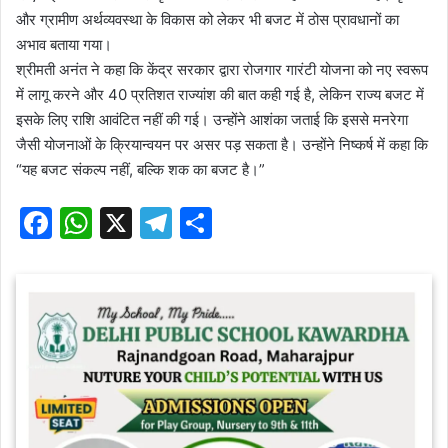
और ग्रामीण अर्थव्यवस्था के विकास को लेकर भी बजट में ठोस प्रावधानों का
अभाव बताया गया।
श्रीमती अनंत ने कहा कि केंद्र सरकार द्वारा रोजगार गारंटी योजना को नए स्वरूप
में लागू करने और 40 प्रतिशत राज्यांश की बात कही गई है, लेकिन राज्य बजट में
इसके लिए राशि आवंटित नहीं की गई। उन्होंने आशंका जताई कि इससे मनरेगा
जैसी योजनाओं के क्रियान्वयन पर असर पड़ सकता है। उन्होंने निष्कर्ष में कहा कि
“यह बजट संकल्प नहीं, बल्कि शक का बजट है।”
F
W
X
T
S
a
h
el
h
c
at
e
ar
e
s
gr
e
b
A
a
o
p
m
o
p
k