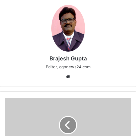
Brajesh Gupta
Editor, cgnnews24.com
Website
परीक्षाओं
को
देखते
हुए
बिना
अनुमति