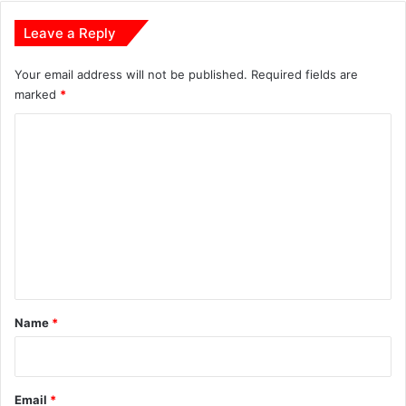
Leave a Reply
Your email address will not be published.
Required fields are
marked
*
C
o
m
m
e
n
t
*
Name
*
Email
*