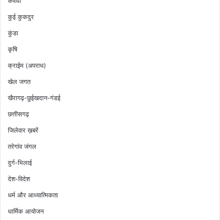
कवर्धा
कुई कुकदुर
कुंडा
कृषि
क्राईम (अपराध)
खेल जगत
खैरागढ़-छुईखदान-गंडई
छत्तीसगढ़
जिलेवार ख़बरें
तरेगांव जंगल
दुर्ग-भिलाई
देश-विदेश
धर्म और आध्यात्मिकता
धार्मिक आयोजन