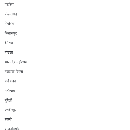
पंडरिया
पांडातराई
पिपरिया
बिलासपुर
बेमेतरा
बोडला
भोरमदेव महोत्सव
मतदाता दिवस
मनोरंजन
महोत्सव
मुंगेली
रणवीरपुर
रबेली
राजनांदगांव