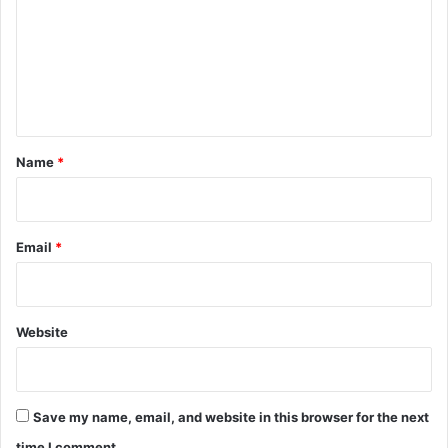
m
m
e
n
t
*
Name
*
Email
*
Website
Save my name, email, and website in this browser for the next
time I comment.