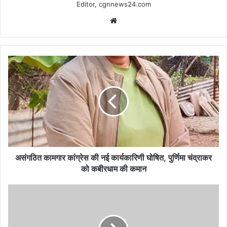
Editor, cgnnews24.com
Website
असंगठित
कामगार
कांग्रेस
की
नई
कार्यकारिणी
घोषित,
पुर्णिमा
चंद्राकर
को
असंगठित कामगार कांग्रेस की नई कार्यकारिणी घोषित, पुर्णिमा चंद्राकर
कबीरधाम
को कबीरधाम की कमान
की
कमान
समावेशी
विकास
का
बजट,