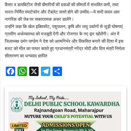
कैंसर व डायबिटीज जैसी बीमारियों की दवाओं की कीमतों में संभावित कमी, तथा
भारत-निर्मित स्मार्टफोन और टैबलेट सस्ते होने की उम्मीद—ये सभी कदम आम
नागरिक की जेब पर सकारात्मक असर डालेंगे।
उन्होंने कहा कि खेल इक्विपमेंट, पशुपालन, कृषि और लघु उद्योगों से जुड़ी घोषणाएं
ग्रामीण अर्थव्यवस्था को मजबूती देंगी और रोजगार के नए द्वार खोलेंगी। अंत में
जिलाध्यक्ष उमंग पाण्डेय ने देश को आत्मनिर्भर और विकसित बनाने की दिशा में इस
बजट को मील का पत्थर बताते हुए प्रधानमंत्री नरेंद्र मोदी और वित्त मंत्री निर्मला
सीतारमण का धन्यवाद ज्ञापित
F
W
X
T
S
a
h
el
h
c
at
e
ar
e
s
gr
e
b
A
a
o
p
m
o
p