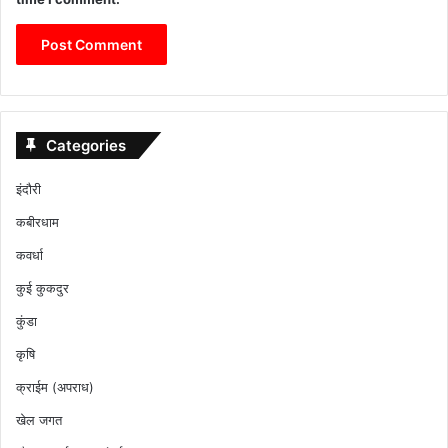
Categories
इंदौरी
कबीरधाम
कवर्धा
कुई कुकदुर
कुंडा
कृषि
क्राईम (अपराध)
खेल जगत