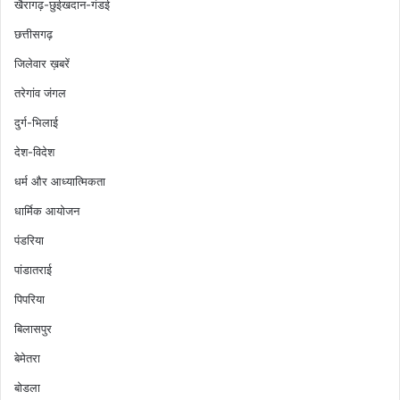
खैरागढ़-छुईखदान-गंडई
छत्तीसगढ़
जिलेवार ख़बरें
तरेगांव जंगल
दुर्ग-भिलाई
देश-विदेश
धर्म और आध्यात्मिकता
धार्मिक आयोजन
पंडरिया
पांडातराई
पिपरिया
बिलासपुर
बेमेतरा
बोडला