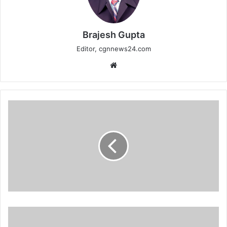
Brajesh Gupta
Editor, cgnnews24.com
Website
जिला
समाज