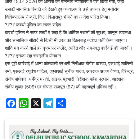
आज 15.01.2026 को आरोपी को माननीय न्यायालय में पेश किया गया, जहां
उसकी मानसिक स्थिति को देखते हुए न्यायालय ने उसे उपचार हेतु मनोरोग
चिकित्सालय सेन्द्री, जिला बिलासपुर भेजने का आदेश पारित किया।
???? कवर्धा पुलिस का स्पष्ट संदेश
कवर्धा पुलिस ने साफ शब्दों में कहा है कि धार्मिक स्थलों की सुरक्षा, कानून व्यवस्था
और सामाजिक सौहार्द से किसी भी तरह का खिलवाड़ बर्दाश्त नहीं किया जाएगा।
शांति भंग करने वाले हर कृत्य पर कठोर, त्वरित और समयबद्ध कार्रवाई की जाएगी।
???? इनका रहा सराहनीय योगदान
इस पूरी कार्रवाई में थाना कोतवाली प्रभारी निरीक्षक योगेश कश्यप, एसआई शालिनी
वर्मा, एसआई रघुवंश पाटिल, एएसआई सुनील यादव, आरक्षक अजय वैष्णव, हीरेन्द्र,
संतोष बांधेकर, धर्मेंद्र मरावी, साइबर प्रभारी निरीक्षक महेश प्रधान, आरक्षक
संदीप शुक्ल (509) एवं गोपाल राजपूत (97) की महत्वपूर्ण भूमिका रही।
F
W
X
T
S
a
h
el
h
c
at
e
ar
e
s
gr
e