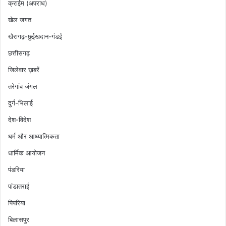
क्राईम (अपराध)
खेल जगत
खैरागढ़-छुईखदान-गंडई
छत्तीसगढ़
जिलेवार ख़बरें
तरेगांव जंगल
दुर्ग-भिलाई
देश-विदेश
धर्म और आध्यात्मिकता
धार्मिक आयोजन
पंडरिया
पांडातराई
पिपरिया
बिलासपुर