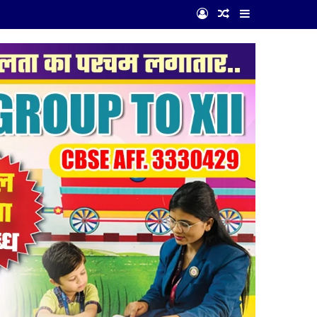
Log In
Random Article
Sidebar