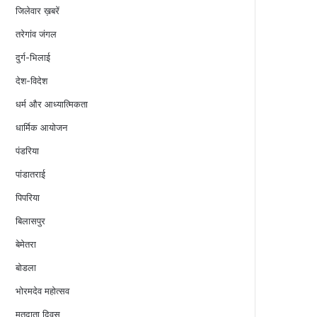
जिलेवार ख़बरें
तरेगांव जंगल
दुर्ग-भिलाई
देश-विदेश
धर्म और आध्यात्मिकता
धार्मिक आयोजन
पंडरिया
पांडातराई
पिपरिया
बिलासपुर
बेमेतरा
बोडला
भोरमदेव महोत्सव
मतदाता दिवस