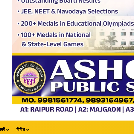
बरें
विविध