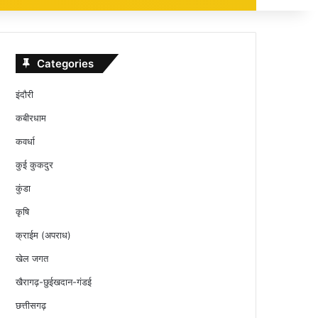
Categories
इंदौरी
कबीरधाम
कवर्धा
कुई कुकदुर
कुंडा
कृषि
क्राईम (अपराध)
खेल जगत
खैरागढ़-छुईखदान-गंडई
छत्तीसगढ़