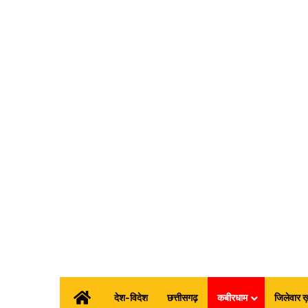
होम
देश-विदेश
छत्तीसगढ़
कबीरधाम
जिलेवार ख़