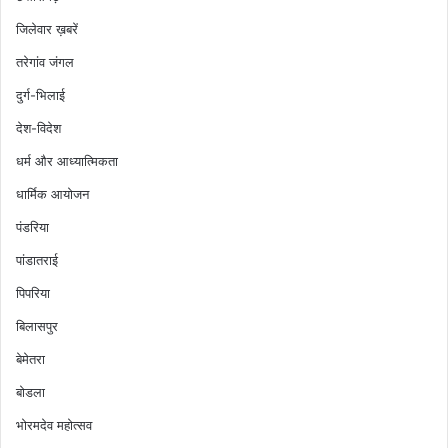
जिलेवार ख़बरें
तरेगांव जंगल
दुर्ग-भिलाई
देश-विदेश
धर्म और आध्यात्मिकता
धार्मिक आयोजन
पंडरिया
पांडातराई
पिपरिया
बिलासपुर
बेमेतरा
बोडला
भोरमदेव महोत्सव