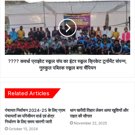
लाख
????
की
कवर्धा
जप्ती
प्राइवेट
के
स्कूल
साथ
संघ
दो
का
आरोपी
इंटर
गिरफ्तार
स्कूल
क्रिकेट
टूर्नामेंट
???? कवर्धा प्राइवेट स्कूल संघ का इंटर स्कूल क्रिकेट टूर्नामेंट संपन्न,
संपन्न,
गुरुकुल पब्लिक स्कूल बना चैंपियन
गुरुकुल
पब्लिक
स्कूल
बना
Related Articles
चैंपियन
पंचायत निर्वाचन 2024-25 के लिए ग्राम
धान खरीदी तिहार लेकर आया खुशियों और
पंचायतों का परिसीमन वार्ड एवं क्षेत्र
राहत की सौगात
निर्धारण के लिए समय सारणी जारी
November 22, 2025
October 15, 2024