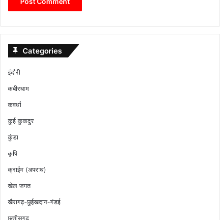
Categories
इंदौरी
कबीरधाम
कवर्धा
कुई कुकदुर
कुंडा
कृषि
क्राईम (अपराध)
खेल जगत
खैरागढ़-छुईखदान-गंडई
छत्तीसगढ़