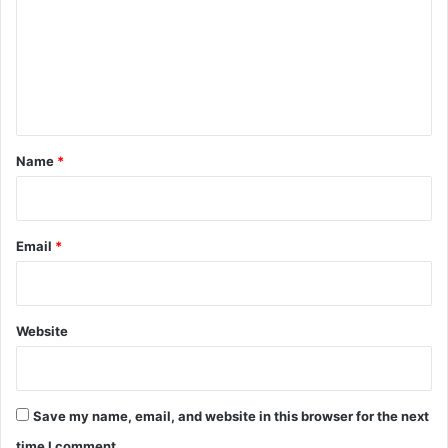
m
m
e
n
t
*
Name
*
Email
*
Website
Save my name, email, and website in this browser for the next
time I comment.