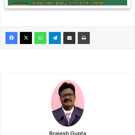
WhatsApp
Telegram
Share via Email
Print
Brajesh Gupta