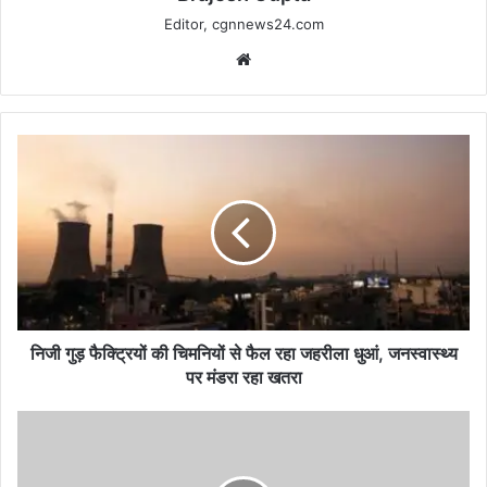
Editor, cgnnews24.com
Website
निजी
गुड़
फैक्ट्रियों
की
चिमनियों
से
फैल
रहा
जहरीला
धुआं,
निजी गुड़ फैक्ट्रियों की चिमनियों से फैल रहा जहरीला धुआं, जनस्वास्थ्य
जनस्वास्थ्य
पर मंडरा रहा खतरा
पर
मंडरा
नक्सली
रहा
उपयोग
खतरा
में