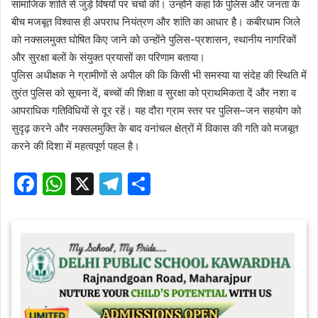
सामाजिक शांति से जुड़े विषयों पर चर्चा की। उन्होंने कहा कि पुलिस और जनता के
बीच मजबूत विश्वास ही अपराध नियंत्रण और शांति का आधार है। कबीरधाम जिले
को नक्सलमुक्त घोषित किए जाने को उन्होंने पुलिस-प्रशासन, स्थानीय नागरिकों
और सुरक्षा बलों के संयुक्त प्रयासों का परिणाम बताया।
पुलिस अधीक्षक ने ग्रामीणों से अपील की कि किसी भी समस्या या संदेह की स्थिति में
तुरंत पुलिस को सूचना दें, बच्चों की शिक्षा व सुरक्षा को प्राथमिकता दें और नशा व
आपराधिक गतिविधियों से दूर रहें। यह दौरा ग्राम स्तर पर पुलिस–जन सहयोग को
सुदृढ़ करने और नक्सलमुक्ति के बाद वनांचल क्षेत्रों में विकास की गति को मजबूत
करने की दिशा में महत्वपूर्ण पहल है।
F
W
X
T
S
a
h
el
h
c
at
e
ar
e
s
gr
e
b
A
a
o
p
m