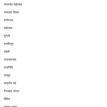
भोरमदेव महोत्सव
मतदाता दिवस
मनोरंजन
महोत्सव
मुंगेली
रणवीरपुर
रबेली
राजनांदगांव
राजनिति
रायपुर
राष्ट्रीय पर्व
रेंगाखार जंगल
विविध
व्यापार जगत