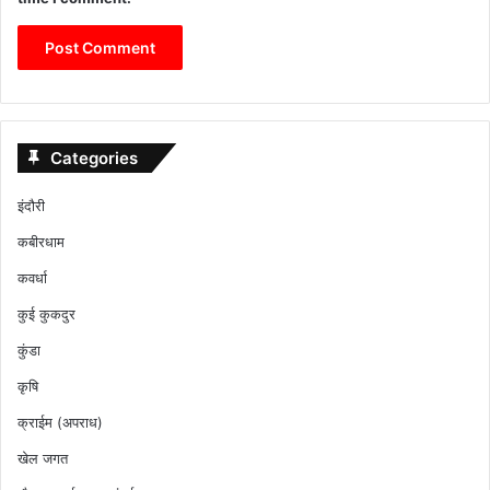
Categories
इंदौरी
कबीरधाम
कवर्धा
कुई कुकदुर
कुंडा
कृषि
क्राईम (अपराध)
खेल जगत