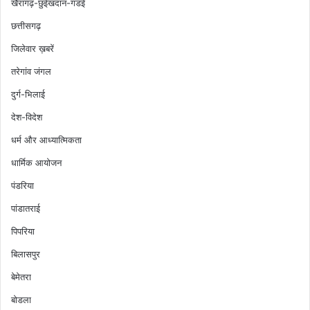
खैरागढ़-छुईखदान-गंडई
छत्तीसगढ़
जिलेवार ख़बरें
तरेगांव जंगल
दुर्ग-भिलाई
देश-विदेश
धर्म और आध्यात्मिकता
धार्मिक आयोजन
पंडरिया
पांडातराई
पिपरिया
बिलासपुर
बेमेतरा
बोडला