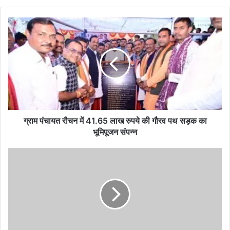
ग्राम
पंचायत
रौचन
में
41.65
लाख
रुपये
की
गौरव
पथ
ग्राम पंचायत रौचन में 41.65 लाख रुपये की गौरव पथ सड़क का
सड़क
भूमिपूजन संपन्न
का
भूमिपूजन
चिल्फी
संपन्न
में
अवैध
निर्माण
पर
प्रशासन
की
कार्रवाई,