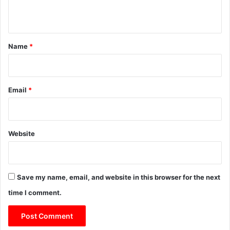
n
t
*
Name
*
Email
*
Website
Save my name, email, and website in this browser for the next
time I comment.