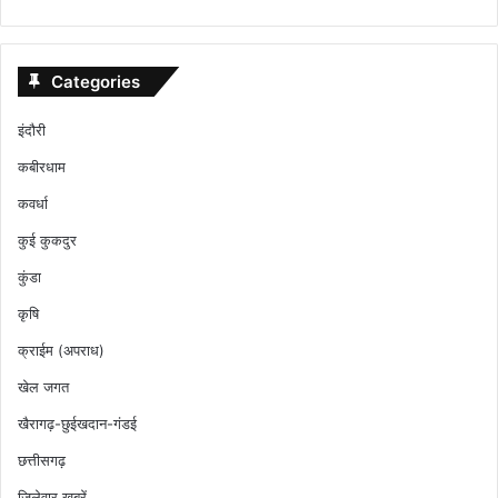
Categories
इंदौरी
कबीरधाम
कवर्धा
कुई कुकदुर
कुंडा
कृषि
क्राईम (अपराध)
खेल जगत
खैरागढ़-छुईखदान-गंडई
छत्तीसगढ़
जिलेवार ख़बरें