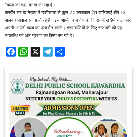
“कला का गढ़” बनता जा रहा है।
बलबीर सर के नेतृत्व में छत्तीसगढ़ से कुल 24 कलाकार (11 बालिकाएं और 13
बालक) भोपाल रवाना हो रहे हैं। इस आयोजन में देश के 11 राज्यों से 94 कलाकार
अपनी-अपनी कला का प्रदर्शन करेंगे। ग्रामवासियों के लिए राजमती की यह
उपलब्धि गर्व और प्रेरणा का विषय बन गई है।
F
W
X
T
S
a
h
el
h
c
at
e
ar
e
s
gr
e
b
A
a
o
p
m
o
p
k