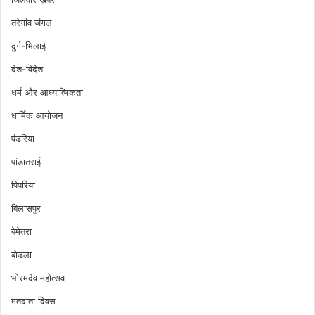
तरेगांव जंगल
दुर्ग-भिलाई
देश-विदेश
धर्म और आध्यात्मिकता
धार्मिक आयोजन
पंडरिया
पांडातराई
पिपरिया
बिलासपुर
बेमेतरा
बोडला
भोरमदेव महोत्सव
मतदाता दिवस