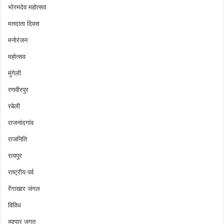
भोरमदेव महोत्सव
मतदाता दिवस
मनोरंजन
महोत्सव
मुंगेली
रणवीरपुर
रबेली
राजनांदगांव
राजनिति
रायपुर
राष्ट्रीय पर्व
रेंगाखार जंगल
विविध
व्यापार जगत