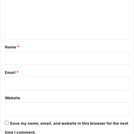
m
m
e
n
t
*
Name
*
Email
*
Website
Save my name, email, and website in this browser for the next
time I comment.