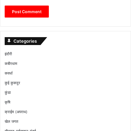
Categories
इंदौरी
कबीरधाम
कवर्धा
कुई कुकदुर
कुंडा
कृषि
क्राईम (अपराध)
खेल जगत