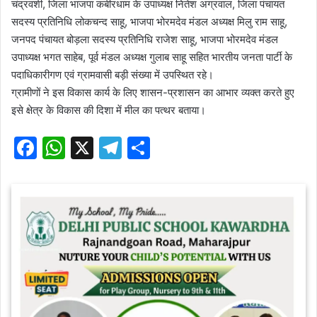
चंद्रवशी, जिला भाजपा कबीरधाम के उपाध्यक्ष नितेश अग्रवाल, जिला पंचायत
सदस्य प्रतिनिधि लोकचन्द साहू, भाजपा भोरमदेव मंडल अध्यक्ष मिलु राम साहू,
जनपद पंचायत बोड़ला सदस्य प्रतिनिधि राजेश साहू, भाजपा भोरमदेव मंडल
उपाध्यक्ष भगत साहेब, पूर्व मंडल अध्यक्ष गुलाब साहू सहित भारतीय जनता पार्टी के
पदाधिकारीगण एवं ग्रामवासी बड़ी संख्या में उपस्थित रहे।
ग्रामीणों ने इस विकास कार्य के लिए शासन-प्रशासन का आभार व्यक्त करते हुए
इसे क्षेत्र के विकास की दिशा में मील का पत्थर बताया।
F
W
X
T
S
a
h
el
h
c
at
e
ar
e
s
gr
e
b
A
a
o
p
m
o
p
k