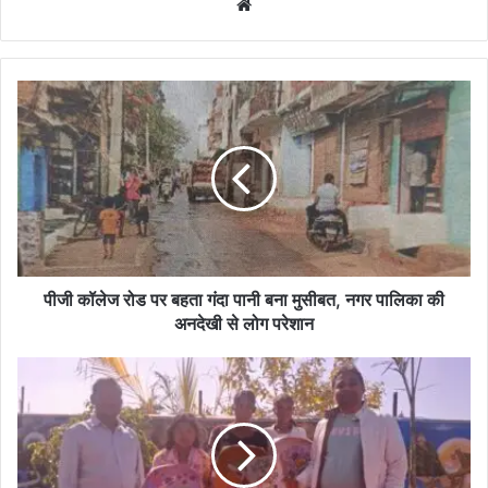
Website
पीजी
कॉलेज
रोड
पर
बहता
गंदा
पानी
बना
मुसीबत,
नगर
पीजी कॉलेज रोड पर बहता गंदा पानी बना मुसीबत, नगर पालिका की
पालिका
अनदेखी से लोग परेशान
की
अनदेखी
मोहतरा
से
कला
लोग
की
परेशान
बिटिया
राजमती
विश्वकर्मा