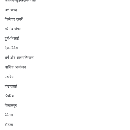
खैरागढ़-छुईखदान-गंडई
छत्तीसगढ़
जिलेवार ख़बरें
तरेगांव जंगल
दुर्ग-भिलाई
देश-विदेश
धर्म और आध्यात्मिकता
धार्मिक आयोजन
पंडरिया
पांडातराई
पिपरिया
बिलासपुर
बेमेतरा
बोडला