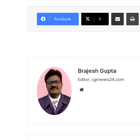
Share via Email
Facebook
X
Brajesh Gupta
Editor, cgnnews24.com
Website