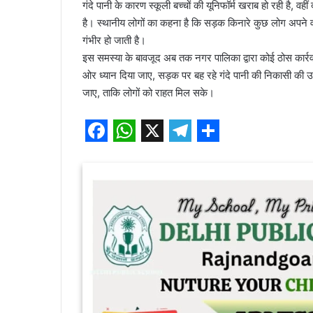
गंदे पानी के कारण स्कूली बच्चों की यूनिफॉर्म खराब हो रही है, व
है। स्थानीय लोगों का कहना है कि सड़क किनारे कुछ लोग अपने व
गंभीर हो जाती है।
इस समस्या के बावजूद अब तक नगर पालिका द्वारा कोई ठोस कार्रवा
ओर ध्यान दिया जाए, सड़क पर बह रहे गंदे पानी की निकासी की 
जाए, ताकि लोगों को राहत मिल सके।
F
W
X
T
S
a
h
e
h
c
a
l
a
e
t
e
r
b
s
g
e
o
A
r
o
p
a
k
p
m