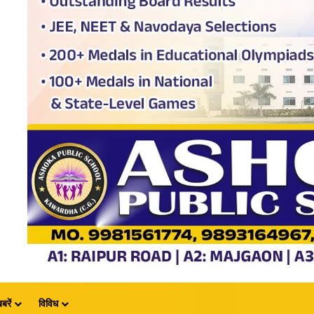
बरें
विविध