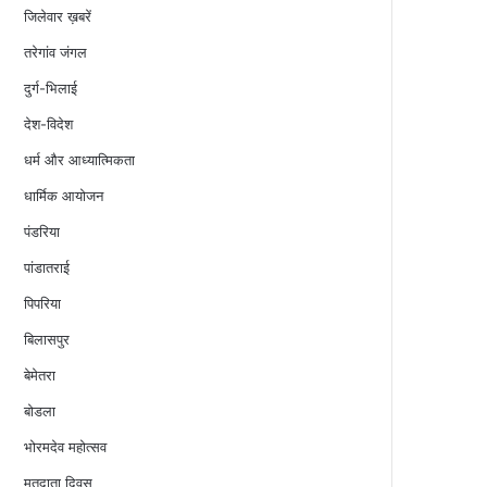
जिलेवार ख़बरें
तरेगांव जंगल
दुर्ग-भिलाई
देश-विदेश
धर्म और आध्यात्मिकता
धार्मिक आयोजन
पंडरिया
पांडातराई
पिपरिया
बिलासपुर
बेमेतरा
बोडला
भोरमदेव महोत्सव
मतदाता दिवस