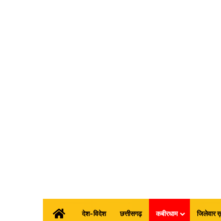
होम
देश-विदेश
छत्तीसगढ़
कबीरधाम
जिलेवार ख़