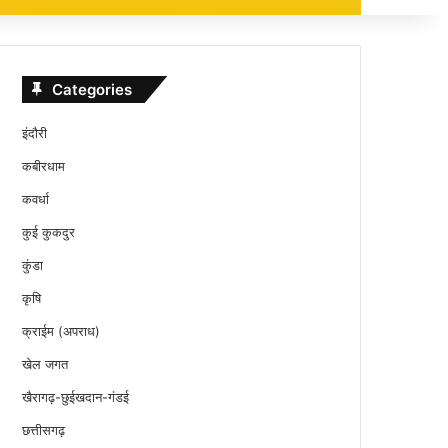
Categories
इंदौरी
कबीरधाम
कवर्धा
कुई कुकदुर
कुंडा
कृषि
क्राईम (अपराध)
खेल जगत
खैरागढ़-छुईखदान-गंडई
छत्तीसगढ़