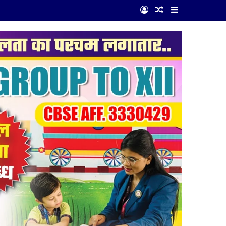
Log In
Random Article
Sidebar