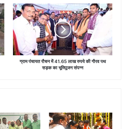
ग्राम
पंचायत
रौचन
में
41.65
लाख
रुपये
की
गौरव
पथ
ग्राम पंचायत रौचन में 41.65 लाख रुपये की गौरव पथ
सड़क
सड़क का भूमिपूजन संपन्न
का
भूमिपूजन
संपन्न