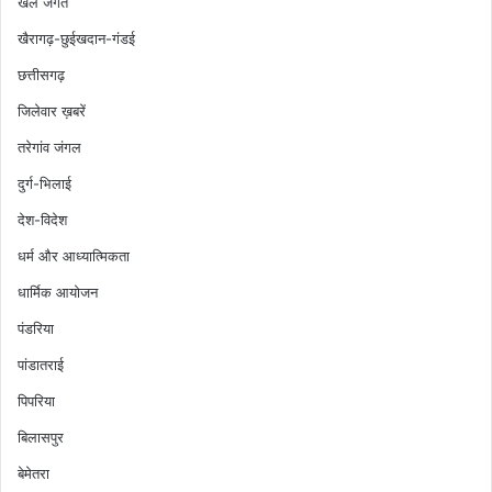
खेल जगत
खैरागढ़-छुईखदान-गंडई
छत्तीसगढ़
जिलेवार ख़बरें
तरेगांव जंगल
दुर्ग-भिलाई
देश-विदेश
धर्म और आध्यात्मिकता
धार्मिक आयोजन
पंडरिया
पांडातराई
पिपरिया
बिलासपुर
बेमेतरा