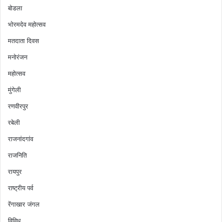
बोडला
भोरमदेव महोत्सव
मतदाता दिवस
मनोरंजन
महोत्सव
मुंगेली
रणवीरपुर
रबेली
राजनांदगांव
राजनिति
रायपुर
राष्ट्रीय पर्व
रेंगाखार जंगल
विविध