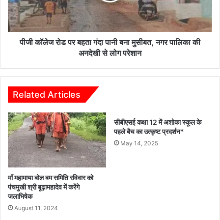
2
पानी
आरोपी
बना
गिरफ्तार,
मुसीबत,
2
नगर
पीजी कॉलेज रोड पर बहता गंदा पानी बना मुसीबत, नगर पालिका की
नाबालिग
पालिका
अनदेखी से लोग परेशान
हिरासत
की
में
अनदेखी
से
लोग
Related Articles
परेशान
सीबीएसई कक्षा 12 में अशोका स्कूल के
पहले बैच का उत्कृष्ट प्रदर्शन*
May 14, 2025
माँ महामाया बोल बम समिति रविवार को
पंचमुखी श्री बूढ़ामहादेव में करेंगे
जलाभिषेक
August 11, 2024