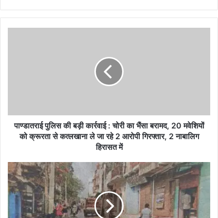
पाण्डातराई
पुलिस
की
बड़ी
कार्रवाई
:
चोरी
का
भैंसा
बरामद,
पाण्डातराई पुलिस की बड़ी कार्रवाई : चोरी का भैंसा बरामद, 20 मवेशियों
20
को क्रूरता से कत्लखाना ले जा रहे 2 आरोपी गिरफ्तार, 2 नाबालिग
मवेशियों
हिरासत में
को
क्रूरता
पीजी
से
कॉलेज
कत्लखाना
रोड
ले
पर
जा
बहता
रहे
गंदा