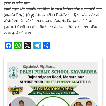
हादसों पर लगेगा ब्रेक
संकरी सड़क और अव्यवस्थित ट्रैफिक के कारण मिनीमाता चौक से ट्रांसपोर्ट नगर
(भोरमदेव तिराहा) होते हुए मंडी तक करीब 1 किलोमीटर का हिस्सा ब्लैक स्पॉट की
श्रेणी में आता है। फोरलेन सड़क, बेहतर चौड़ाई और डिवाइडर बनने के बाद
दुर्घटनाओं में कमी आने की उम्मीद है। इससे सफर न सिर्फ आसान होगा, बल्कि
ज्यादा सुरक्षित भी बनेगा।
F
W
X
T
S
a
h
el
h
c
at
e
ar
e
s
gr
e
b
A
a
o
p
m
o
p
k