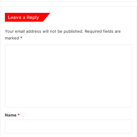
Leave a Reply
Your email address will not be published.
Required fields are
marked
*
C
o
m
m
e
n
t
*
Name
*