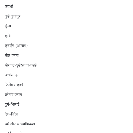
कवर्धा
कुई कुकदुर
कुंडा
कृषि
क्राईम (अपराध)
खेल जगत
खैरागढ़-छुईखदान-गंडई
छत्तीसगढ़
जिलेवार ख़बरें
तरेगांव जंगल
दुर्ग-भिलाई
देश-विदेश
धर्म और आध्यात्मिकता