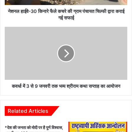
चिल्फी
द्वारा
नेशनल हाईवे-30 किनारे फैले कचरे की ग्राम पंचायत चिल्फी द्वारा कराई
कराई
गई सफाई
गई
सफाई
कवर्धा
में
3
से
9
जनवरी
तक
भव्य
श्रीराम
कथा
कवर्धा में 3 से 9 जनवरी तक भव्य श्रीराम कथा सप्ताह का आयोजन
सप्ताह
का
आयोजन
Related Articles
*देश की जनता को मोदी पर है पूर्ण विश्वास,