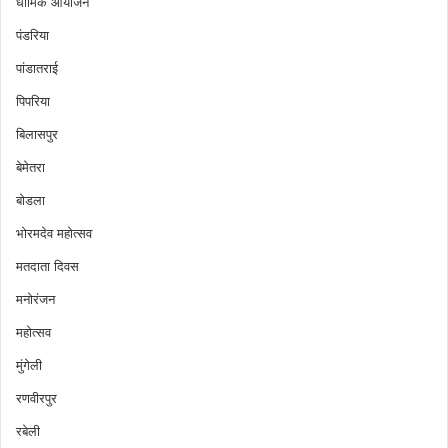
धार्मिक आयोजन
पंडरिया
पांडातराई
पिपरिया
बिलासपुर
बेमेतरा
बोडला
भोरमदेव महोत्सव
मतदाता दिवस
मनोरंजन
महोत्सव
मुंगेली
रणवीरपुर
रबेली