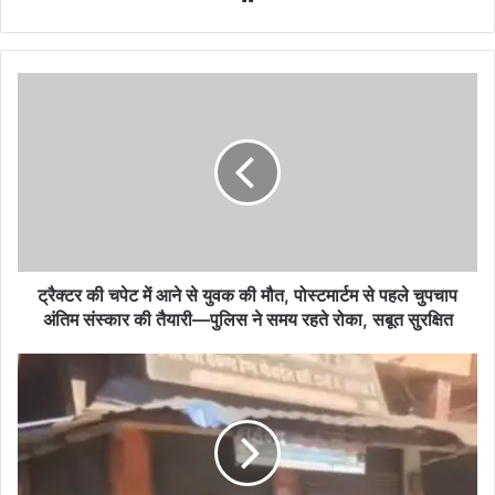
ट्रैक्टर
की
चपेट
में
आने
से
युवक
की
मौत,
पोस्टमार्टम
ट्रैक्टर की चपेट में आने से युवक की मौत, पोस्टमार्टम से पहले चुपचाप
से
अंतिम संस्कार की तैयारी—पुलिस ने समय रहते रोका, सबूत सुरक्षित
पहले
चुपचाप
कवर्धा
अंतिम
बस
संस्कार
स्टैंड
की
में
तैयारी
गुंडागर्दी
—
का