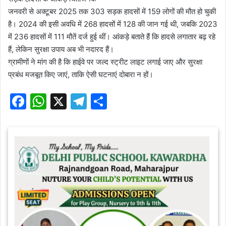
जनवरी से अक्टूबर 2025 तक 303 सड़क हादसों में 159 लोगों की मौत हो चुकी
है। 2024 की इसी अवधि में 268 हादसों में 128 की जान गई थी, जबकि 2023
में 236 हादसों में 111 मौतें दर्ज हुई थीं। आंकड़े बताते हैं कि हादसे लगातार बढ़ रहे
हैं, लेकिन सुरक्षा उपाय अब भी नदारद हैं।
ग्रामीणों ने मांग की है कि हाईवे पर जल्द स्ट्रीट लाइट लगाई जाए और सुरक्षा
प्रबंध मजबूत किए जाएं, ताकि ऐसी घटनाएं दोबारा न हों।
F
W
X
T
S
a
h
el
h
c
at
e
ar
e
s
gr
e
b
A
a
o
p
m
o
p
k