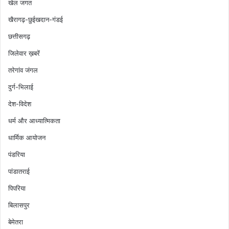
खेल जगत
खैरागढ़-छुईखदान-गंडई
छत्तीसगढ़
जिलेवार ख़बरें
तरेगांव जंगल
दुर्ग-भिलाई
देश-विदेश
धर्म और आध्यात्मिकता
धार्मिक आयोजन
पंडरिया
पांडातराई
पिपरिया
बिलासपुर
बेमेतरा