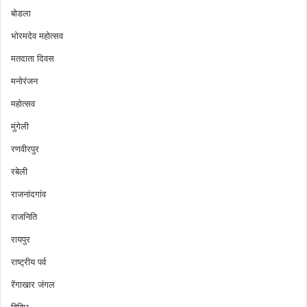
बोडला
भोरमदेव महोत्सव
मतदाता दिवस
मनोरंजन
महोत्सव
मुंगेली
रणवीरपुर
रबेली
राजनांदगांव
राजनिति
रायपुर
राष्ट्रीय पर्व
रेंगाखार जंगल
विविध