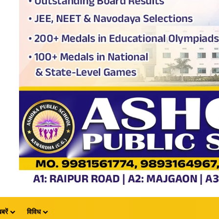
बरें
विविध