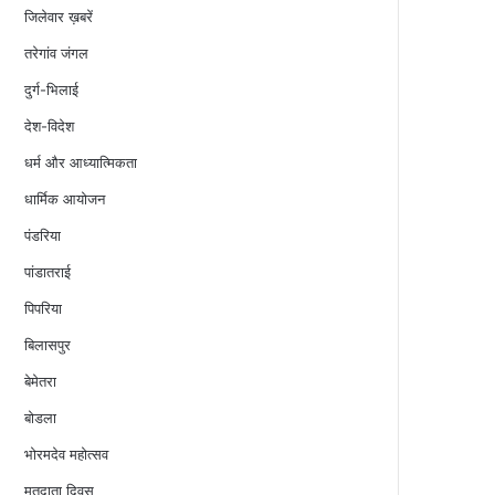
जिलेवार ख़बरें
तरेगांव जंगल
दुर्ग-भिलाई
देश-विदेश
धर्म और आध्यात्मिकता
धार्मिक आयोजन
पंडरिया
पांडातराई
पिपरिया
बिलासपुर
बेमेतरा
बोडला
भोरमदेव महोत्सव
मतदाता दिवस