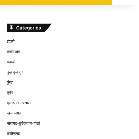
Categories
इंदौरी
कबीरधाम
कवर्धा
कुई कुकदुर
कुंडा
कृषि
क्राईम (अपराध)
खेल जगत
खैरागढ़-छुईखदान-गंडई
छत्तीसगढ़