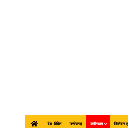
होम
देश-विदेश
छत्तीसगढ़
कबीरधाम
जिलेवार ख़