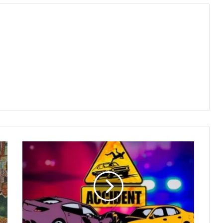
अंधेरा
बनी
मौत
की
वजह:
हाईवा
से
टकराने