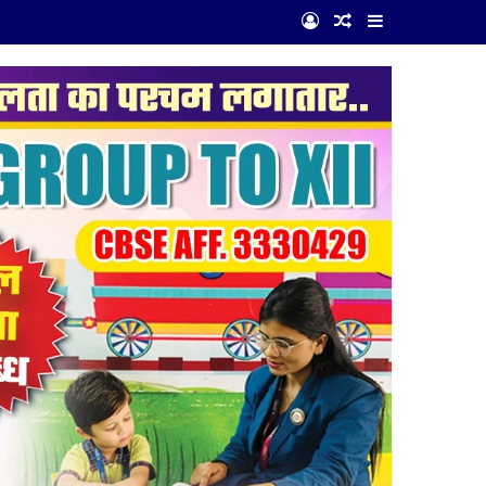
Log In
Random Article
Sidebar