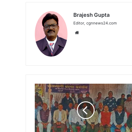
Brajesh Gupta
Editor, cgnnews24.com
Website
मांगों
को
लेकर
संघर्ष,
सरकारी
कामकाज
ठप
कवर्धा