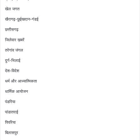
खेल जगत
खैरागढ़-छुईखदान-गंडई
छत्तीसगढ़
जिलेवार ख़बरें
तरेगांव जंगल
दुर्ग-भिलाई
देश-विदेश
धर्म और आध्यात्मिकता
धार्मिक आयोजन
पंडरिया
पांडातराई
पिपरिया
बिलासपुर