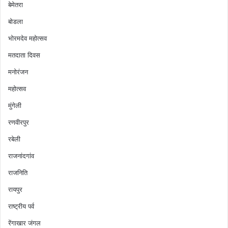
बेमेतरा
बोडला
भोरमदेव महोत्सव
मतदाता दिवस
मनोरंजन
महोत्सव
मुंगेली
रणवीरपुर
रबेली
राजनांदगांव
राजनिति
रायपुर
राष्ट्रीय पर्व
रेंगाखार जंगल