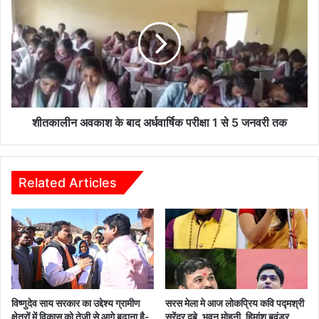
अवकाश
के
बाद
अर्धवार्षिक
परीक्षा
1
से
5
जनवरी
शीतकालीन अवकाश के बाद अर्धवार्षिक परीक्षा 1 से 5 जनवरी तक
तक
Related Articles
विष्णुदेव साय सरकार का उद्देश्य ग्रामीण
सरस मेला मे आज लोकप्रिय कवि पद्मश्री
क्षेत्रों में विकास को तेज़ी से आगे बढ़ाना है-
सुरेंद्र दुबे, भुवन मोहनी, हिमांशु बवंडर,