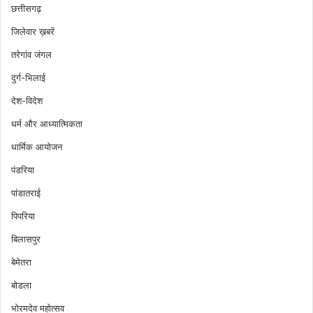
छत्तीसगढ़
जिलेवार ख़बरें
तरेगांव जंगल
दुर्ग-भिलाई
देश-विदेश
धर्म और आध्यात्मिकता
धार्मिक आयोजन
पंडरिया
पांडातराई
पिपरिया
बिलासपुर
बेमेतरा
बोडला
भोरमदेव महोत्सव