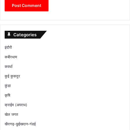
Categories
इंदौरी
कबीरधाम
कवर्धा
कुई कुकदुर
कुंडा
कृषि
क्राईम (अपराध)
खेल जगत
खैरागढ़-छुईखदान-गंडई