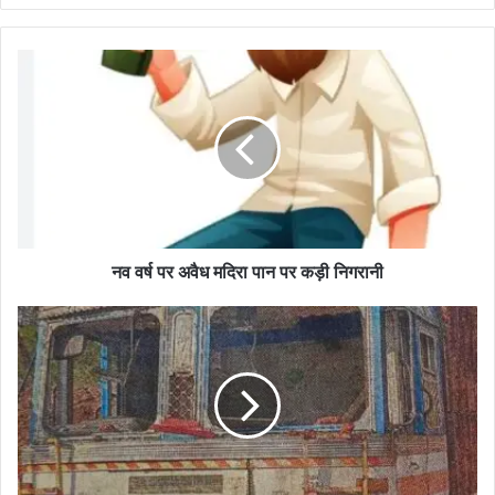
नव
वर्ष
पर
अवैध
मदिरा
पान
पर
कड़ी
निगरानी
नव वर्ष पर अवैध मदिरा पान पर कड़ी निगरानी
ऋण
माफी
घोटाला:
शिकायतों
के
बाद
भी
कार्रवाई