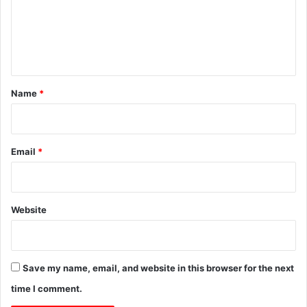
m
e
n
t
*
Name
*
Email
*
Website
Save my name, email, and website in this browser for the next
time I comment.