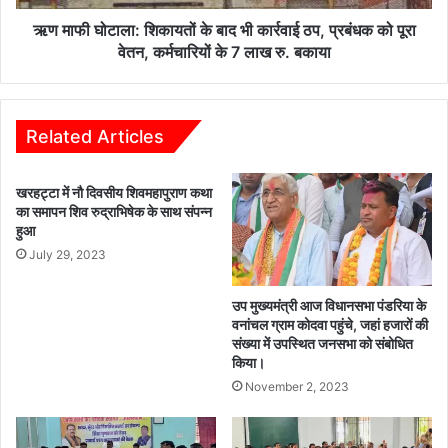
ठप,
प्रबंधक
ऋण माफी घोटाला: शिकायतों के बाद भी कार्रवाई ठप, प्रबंधक को पूरा
को
वेतन, कर्मचारियों के 7 लाख रु. बकाया
पूरा
वेतन,
कर्मचारियों
के
Related Articles
7
लाख
खरहट्टा में नौ दिवसीय शिवमहापुराण कथा
रु.
का समापन शिव रुद्राभिषेक के साथ संपन्न
बकाया
हुआ
July 29, 2023
उप मुख्यमंत्री आज विधानसभा पंडरिया के
वनांचल ग्राम कोदवा पहुंचे, जहां हजारों की
संख्या में उपस्थित जनसभा को संबोधित
किया।
November 2, 2023