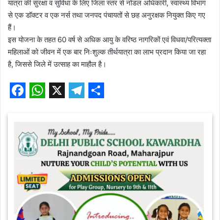
यात्रा की सुरक्षा व सुविधा के लिए जिला स्तर से नोडल अधिकारी, स्वास्थ्य विभाग
से एक डॉक्टर व एक नर्स तथा जनपद पंचायतों से छह अनुरक्षक नियुक्त किए गए
हैं।
इस योजना के तहत 60 वर्ष से अधिक आयु के वरिष्ठ नागरिकों एवं विधवा/परित्यक्ता
महिलाओं को जीवन में एक बार निःशुल्क तीर्थयात्रा का लाभ प्रदान किया जा रहा
है, जिससे जिले में उत्साह का माहौल है।
F
W
X
T
S
a
h
e
h
c
a
l
a
e
t
e
r
b
s
g
e
o
A
r
o
p
a
k
p
m