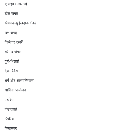
क्राईम (अपराध)
खेल जगत
खैरागढ़-छुईखदान-गंडई
छत्तीसगढ़
जिलेवार ख़बरें
तरेगांव जंगल
दुर्ग-भिलाई
देश-विदेश
धर्म और आध्यात्मिकता
धार्मिक आयोजन
पंडरिया
पांडातराई
पिपरिया
बिलासपुर