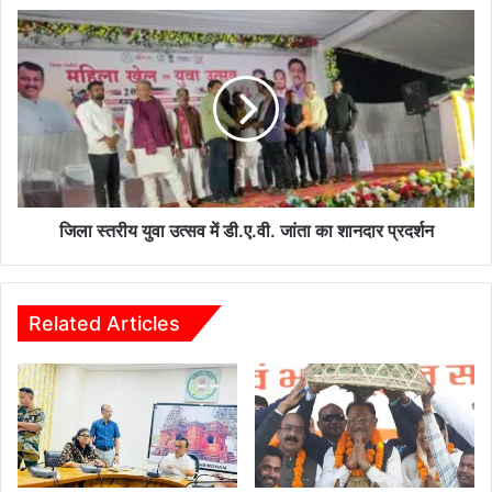
जानलेवा
जिला
घर:
स्तरीय
चिल्फी
युवा
घाटी
उत्सव
में
में
बैगा
डी.ए.वी.
परिवारों
जांता
के
का
साथ
शानदार
सरकारी
प्रदर्शन
जिला स्तरीय युवा उत्सव में डी.ए.वी. जांता का शानदार प्रदर्शन
धोखा
Related Articles