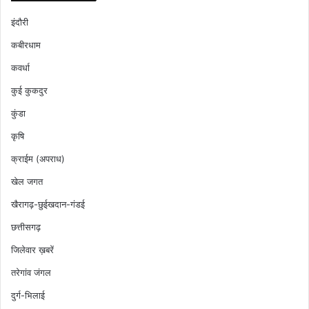
इंदौरी
कबीरधाम
कवर्धा
कुई कुकदुर
कुंडा
कृषि
क्राईम (अपराध)
खेल जगत
खैरागढ़-छुईखदान-गंडई
छत्तीसगढ़
जिलेवार ख़बरें
तरेगांव जंगल
दुर्ग-भिलाई