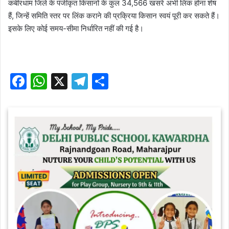
कबीरधाम जिले के पंजीकृत किसानों के कुल 34,566 खसरे अभी लिंक होना शेष
हैं, जिन्हें समिति स्तर पर लिंक कराने की प्रक्रिया किसान स्वयं पूरी कर सकते हैं।
इसके लिए कोई समय-सीमा निर्धारित नहीं की गई है।
F
W
X
T
S
a
h
el
h
c
at
e
ar
e
s
gr
e
b
A
a
o
p
m
o
p
k