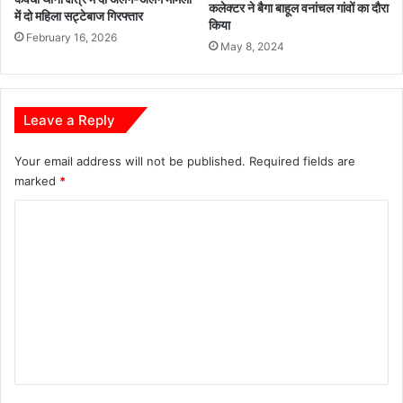
कलेक्टर ने बैगा बाहूल वनांचल गांवों का दौरा
में दो महिला सट्टेबाज गिरफ्तार
किया
February 16, 2026
May 8, 2024
Leave a Reply
Your email address will not be published.
Required fields are
marked
*
C
o
m
m
e
n
t
*