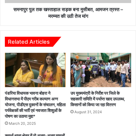
त्रस्त
–
समनापुर पुल तक खस्ताहाल सड़क बना मुसीबत, आमजन त्रस्त –
मरम्मत
मरम्मत की उठी तेज मांग
की
उठी
तेज
मांग
Related Articles
पंडरिया विधायक भावना बोहरा ने
उप मुख्यमंत्री के निर्देश पर जिले के
विधानसभा में पीएम गरीब कल्याण अन्न
सहकारी समिति में पर्याप्त खाद उपलब्ध,
योजना, पीडीएस दुकानों के संचालन, महिला
किसानों को किया जा रहा वितरण
पर्यवेक्षकों की भर्ती एवं नवजात शिशुओं के
August 31, 2024
पोषण का उठाया मुद्दा*
March 20, 2025
कवर्धा थाना क्षेत्र में दो अलग-अलग मामलों