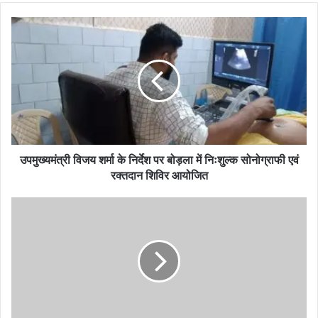
उपमुख्यमंत्री
विजय
शर्मा
के
निर्देश
पर
बोड़ला
में
निःशुल्क
सोनोग्राफी
उपमुख्यमंत्री विजय शर्मा के निर्देश पर बोड़ला में निःशुल्क सोनोग्राफी एवं
एवं
रक्तदान शिविर आयोजित
रक्तदान
शिविर
समनापुर
आयोजित
पुल
तक
खस्ताहाल
सड़क
बना
मुसीबत,
आमजन