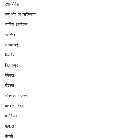
देश-विदेश
धर्म और आध्यात्मिकता
धार्मिक आयोजन
पंडरिया
पांडातराई
पिपरिया
बिलासपुर
बेमेतरा
बोडला
भोरमदेव महोत्सव
मतदाता दिवस
मनोरंजन
महोत्सव
मुंगेली