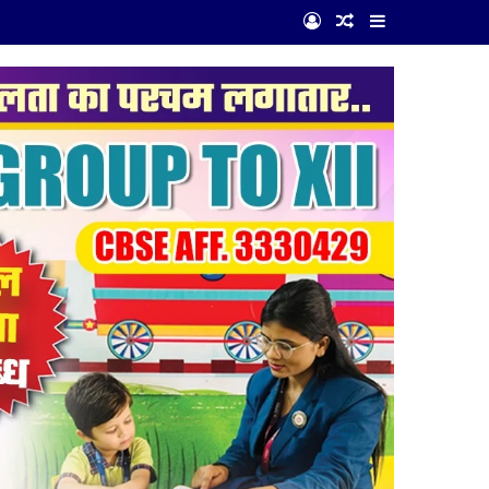
Log In
Random Article
Sidebar