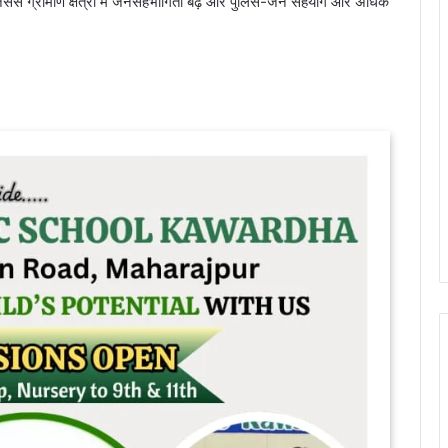
िससे ग्रामीण क्षेत्रों में जनसहभागिता बढ़े और पुलिस-जन सहयोग और अधिक