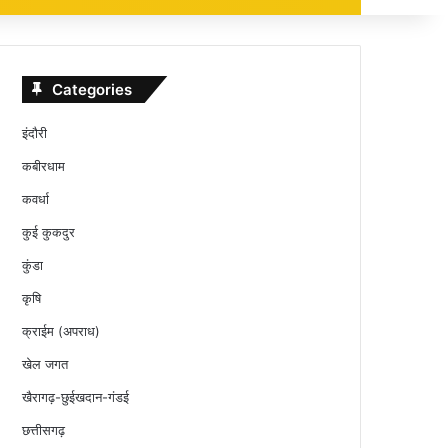
Categories
इंदौरी
कबीरधाम
कवर्धा
कुई कुकदुर
कुंडा
कृषि
क्राईम (अपराध)
खेल जगत
खैरागढ़-छुईखदान-गंडई
छत्तीसगढ़