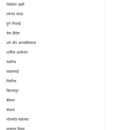
जिलेवार ख़बरें
तरेगांव जंगल
दुर्ग-भिलाई
देश-विदेश
धर्म और आध्यात्मिकता
धार्मिक आयोजन
पंडरिया
पांडातराई
पिपरिया
बिलासपुर
बेमेतरा
बोडला
भोरमदेव महोत्सव
मतदाता दिवस