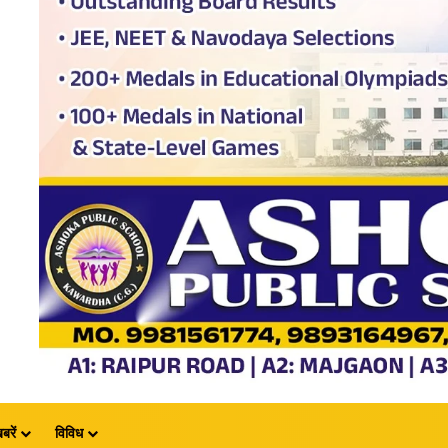
बरें
विविध