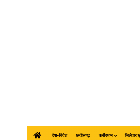
होम
देश-विदेश
छत्तीसगढ़
कबीरधाम
जिलेवार ख़