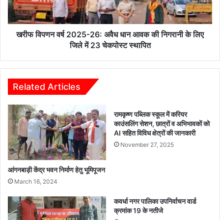
*पूरी
धान
तरह
आवक
भ्रामक
की
है*।
निगरानी
खरीफ विपणन वर्ष 2025-26: अवैध धान आवक की निगरानी के लिए
के
जिले में 23 चेकपोस्ट स्थापित
लिए
जिले
में
23
Related Articles
चेकपोस्ट
स्थापित
रामकृष्ण पब्लिक स्कूल में करियर
काउंसलिंग सेशन, छात्रों व अभिभावकों को
AI सहित विविध क्षेत्रों की जानकारी
November 27, 2025
आंगनबाड़ी केंद्र भवन निर्माण हेतु भूमिपूजन
March 16, 2024
कवर्धा नगर पालिका उपनिर्वाचन वार्ड
क्रमांक 19 के नतीजे