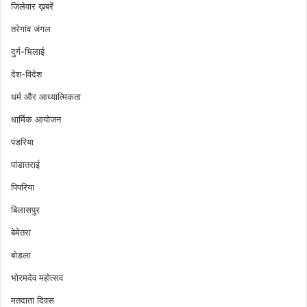
जिलेवार ख़बरें
तरेगांव जंगल
दुर्ग-भिलाई
देश-विदेश
धर्म और आध्यात्मिकता
धार्मिक आयोजन
पंडरिया
पांडातराई
पिपरिया
बिलासपुर
बेमेतरा
बोडला
भोरमदेव महोत्सव
मतदाता दिवस