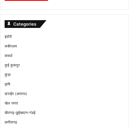
Categories
इंदौरी
कबीरधाम
कवर्धा
कुई कुकदुर
कुंडा
कृषि
क्राईम (अपराध)
खेल जगत
खैरागढ़-छुईखदान-गंडई
छत्तीसगढ़