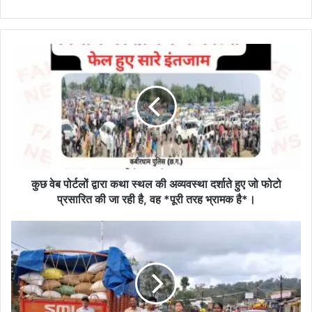
कुछ
वेब
पोर्टलों
द्वारा
कथा
स्थल
की
अव्यवस्था
दर्शाते
हुए
कुछ वेब पोर्टलों द्वारा कथा स्थल की अव्यवस्था दर्शाते हुए जो फोटो
जो
प्रसारित की जा रही है, वह *पूरी तरह भ्रामक है*।
फोटो
प्रसारित
खरीफ
की
विपणन
जा
वर्ष
रही
2025-
है,
26:
वह
अवैध