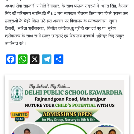
अध्यक्ष सेवा सहकारी समिति रेंगाखार, के साथ पालक सदस्यों में भगत सिंह, कैलाश
सिंह की गरिमामय उपस्थिति में 60 नग सायकल वितरण किया गया जिसे प्राप्त कर
छात्राओं के चेहरे खिल उठे इस अवसर पर विद्यालय के व्याख्यातागण सुमन
तिवारी, सरिता श्रीवास्तव, विनीता कौशिक,कु प्रीति राय एवं प्र पा सुरेश
श्रीवास्तव के साथ सभी छात्र छात्राएं एवं विद्यालय प्राचार्य भूपेन्द्र सिंह ठाकुर
उपस्थित रहे।
F
W
X
T
S
a
h
el
h
c
at
e
ar
e
s
gr
e
b
A
a
o
p
m
o
p
k