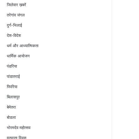
जिलेवार ख़बरें
तरेगांव जंगल
दुर्ग-भिलाई
देश-विदेश
धर्म और आध्यात्मिकता
धार्मिक आयोजन
पंडरिया
पांडातराई
पिपरिया
बिलासपुर
बेमेतरा
बोडला
भोरमदेव महोत्सव
मतदाता दिवस