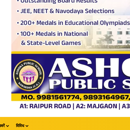
बरें
विविध