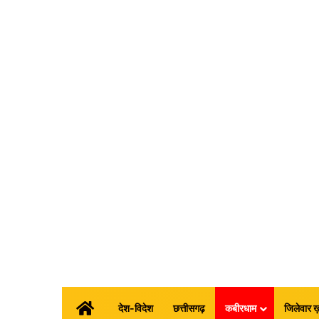
होम
देश-विदेश
छत्तीसगढ़
कबीरधाम
जिलेवार ख़