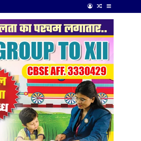
Log In
Random Article
Sidebar