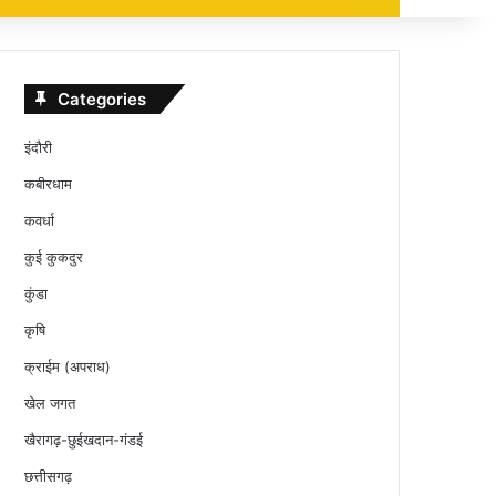
Categories
इंदौरी
कबीरधाम
कवर्धा
कुई कुकदुर
कुंडा
कृषि
क्राईम (अपराध)
खेल जगत
खैरागढ़-छुईखदान-गंडई
छत्तीसगढ़