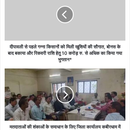
पहले
गन्ना
किसानों
को
मिली
खुशियों
की
सौगात,
दीपावली से पहले गन्ना किसानों को मिली खुशियों की सौगात, बोनस के
बोनस
बाद बकाया और रिकवरी राशि हेतु 10 करोड़ रु. से अधिक का किया गया
के
भुगतान*
बाद
बकाया
मतदाताओं
और
की
रिकवरी
शंकाओं
राशि
के
हेतु
समाधान
10
के
करोड़
लिए
रु.
जिला
से
कार्यालय
अधिक
कबीरधाम
मतदाताओं की शंकाओं के समाधान के लिए जिला कार्यालय कबीरधाम में