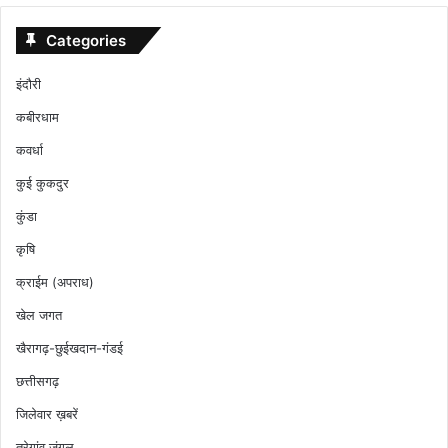
Categories
इंदौरी
कबीरधाम
कवर्धा
कुई कुकदुर
कुंडा
कृषि
क्राईम (अपराध)
खेल जगत
खैरागढ़-छुईखदान-गंडई
छत्तीसगढ़
जिलेवार ख़बरें
तरेगांव जंगल