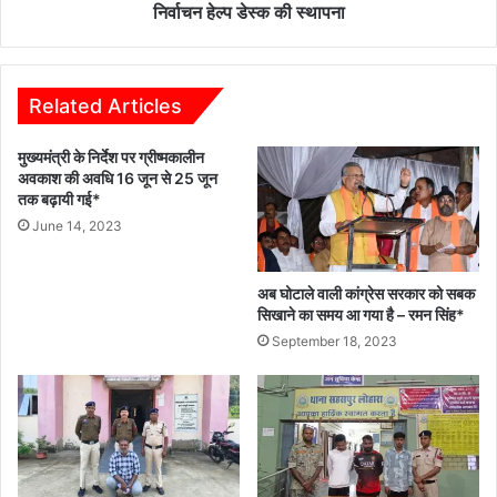
का
में
निर्वाचन हेल्प डेस्क की स्थापना
किया
निर्वाचन
गया
हेल्प
भुगतान*
डेस्क
की
Related Articles
स्थापना
मुख्यमंत्री के निर्देश पर ग्रीष्मकालीन
अवकाश की अवधि 16 जून से 25 जून
तक बढ़ायी गई*
June 14, 2023
अब घोटाले वाली कांग्रेस सरकार को सबक
सिखाने का समय आ गया है – रमन सिंह*
September 18, 2023