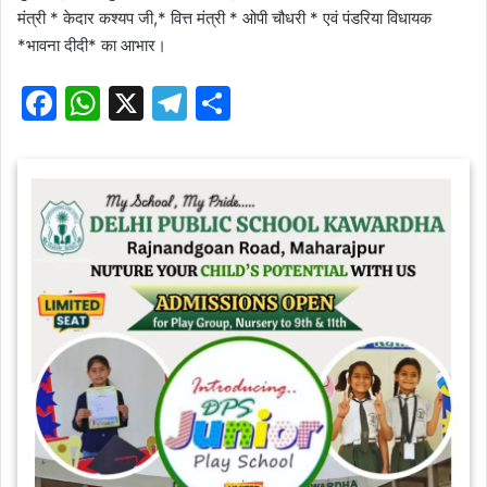
मंत्री * केदार कश्यप जी,* वित्त मंत्री * ओपी चौधरी * एवं पंडरिया विधायक
*भावना दीदी* का आभार।
F
W
X
T
S
a
h
el
h
c
at
e
ar
e
s
gr
e
b
A
a
o
p
m
o
p
k