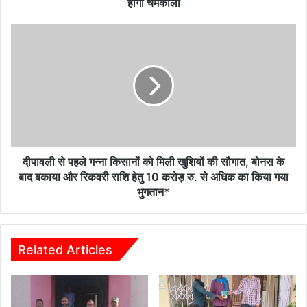
की
होंगी चमकीली
खुशियां
होंगी
दीपावली
चमकीली
से
पहले
गन्ना
किसानों
को
मिली
खुशियों
की
सौगात,
दीपावली से पहले गन्ना किसानों को मिली खुशियों की सौगात, बोनस के
बोनस
बाद बकाया और रिकवरी राशि हेतु 10 करोड़ रु. से अधिक का किया गया
के
भुगतान*
बाद
बकाया
और
रिकवरी
Related Articles
राशि
हेतु
10
करोड़