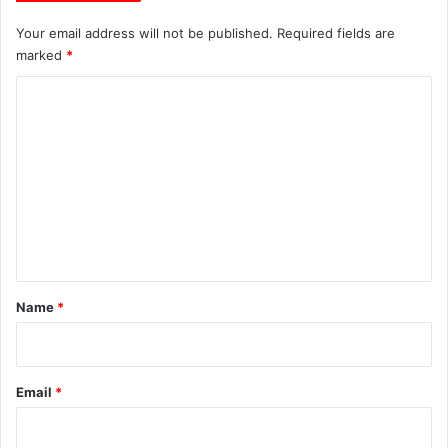
Your email address will not be published.
Required fields are
marked
*
C
o
m
m
e
n
t
*
Name
*
Email
*