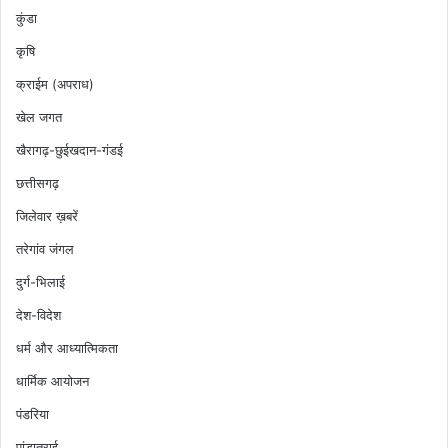
कुंडा
कृषि
क्राईम (अपराध)
खेल जगत
खैरागढ़-छुईखदान-गंडई
छत्तीसगढ़
जिलेवार ख़बरें
तरेगांव जंगल
दुर्ग-भिलाई
देश-विदेश
धर्म और आध्यात्मिकता
धार्मिक आयोजन
पंडरिया
पांडातराई