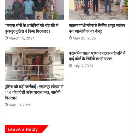
रु.
से
अधिक
का
*बकरा चोरी के आरोपियों को चंद घंटे में
महात्मा गांधी नरेगा से निर्मित अमृत सरोवर
किया
कुकदुर पुलिस ने किया गिरफ्तार।
बना आजीविका का केंद्र
गया
March 15, 2024
May 23, 2025
भुगतान*
प्राथमिक शाला प्रधान पाठक पदोन्नति में
हाई कोर्ट के निर्देशों का हो पालन
July 6, 2024
पुलिस की बड़ी कार्रवाई : सहसपुर लोहारा में
114 पौवा देशी अवैध शराब जब्त, आरोपी
गिरफ्तार
May 19, 2025
Leave a Reply