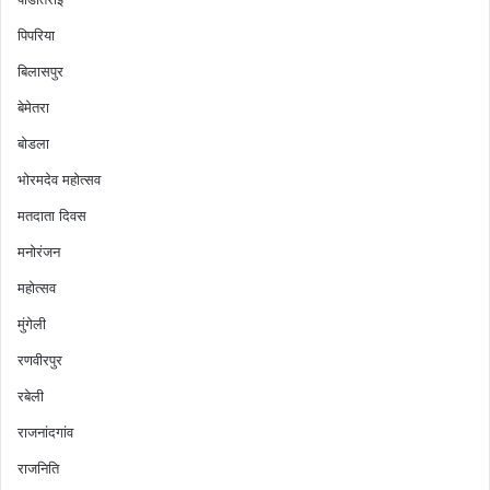
पिपरिया
बिलासपुर
बेमेतरा
बोडला
भोरमदेव महोत्सव
मतदाता दिवस
मनोरंजन
महोत्सव
मुंगेली
रणवीरपुर
रबेली
राजनांदगांव
राजनिति