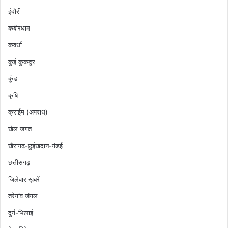
इंदौरी
कबीरधाम
कवर्धा
कुई कुकदुर
कुंडा
कृषि
क्राईम (अपराध)
खेल जगत
खैरागढ़-छुईखदान-गंडई
छत्तीसगढ़
जिलेवार ख़बरें
तरेगांव जंगल
दुर्ग-भिलाई