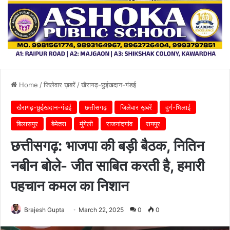
Home
/
जिलेवार ख़बरें
/
खैरागढ़-छुईखदान-गंडई
खैरागढ़-छुईखदान-गंडई
छत्तीसगढ़
जिलेवार ख़बरें
दुर्ग-भिलाई
बिलासपुर
बेमेतरा
मुंगेली
राजनांदगांव
रायपुर
छत्तीसगढ़: भाजपा की बड़ी बैठक, नितिन
नबीन बोले- जीत साबित करती है, हमारी
पहचान कमल का निशान
Brajesh Gupta
March 22, 2025
0
0