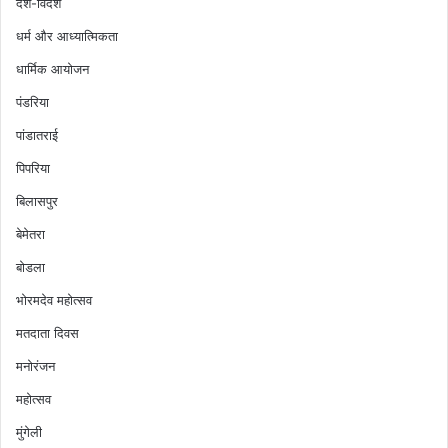
देश-विदेश
धर्म और आध्यात्मिकता
धार्मिक आयोजन
पंडरिया
पांडातराई
पिपरिया
बिलासपुर
बेमेतरा
बोडला
भोरमदेव महोत्सव
मतदाता दिवस
मनोरंजन
महोत्सव
मुंगेली