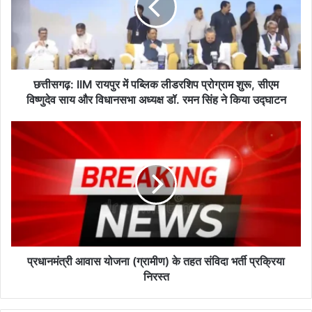
पब्लिक
लीडरशिप
प्रोग्राम
शुरू,
सीएम
विष्णुदेव
छत्तीसगढ़: IIM रायपुर में पब्लिक लीडरशिप प्रोग्राम शुरू, सीएम
साय
विष्णुदेव साय और विधानसभा अध्यक्ष डॉ. रमन सिंह ने किया उद्घाटन
और
विधानसभा
प्रधानमंत्री
अध्यक्ष
आवास
डॉ.
योजना
रमन
(ग्रामीण)
सिंह
के
ने
तहत
किया
संविदा
उद्घाटन
भर्ती
प्रक्रिया
निरस्त
प्रधानमंत्री आवास योजना (ग्रामीण) के तहत संविदा भर्ती प्रक्रिया
निरस्त