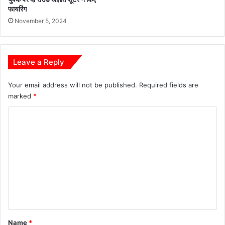
फायरिंग
November 5, 2024
Leave a Reply
Your email address will not be published.
Required fields are
marked
*
C
o
m
m
e
n
t
*
Name
*