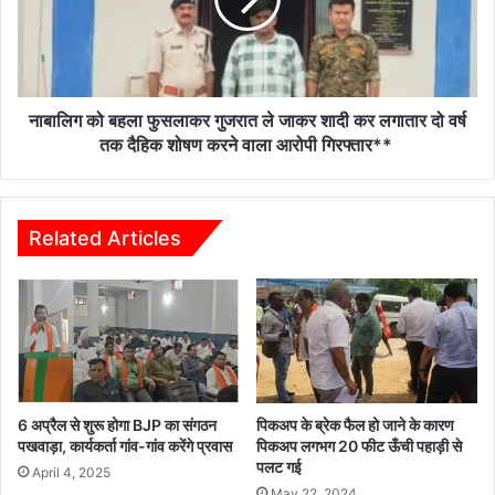
गुजरात
समारोह
ले
में
जाकर
विशेष
शादी
अतिथि
कर
के
लगातार
नाबालिग को बहला फुसलाकर गुजरात ले जाकर शादी कर लगातार दो वर्ष
रूप
दो
तक दैहिक शोषण करने वाला आरोपी गिरफ्तार**
में
वर्ष
देखेंगे
तक
परेड
दैहिक
शोषण
Related Articles
करने
वाला
आरोपी
गिरफ्तार**
6 अप्रैल से शुरू होगा BJP का संगठन
पिकअप के ब्रेक फैल हो जाने के कारण
पखवाड़ा, कार्यकर्ता गांव-गांव करेंगे प्रवास
पिकअप लगभग 20 फीट ऊँची पहाड़ी से
पलट गई
April 4, 2025
May 22, 2024