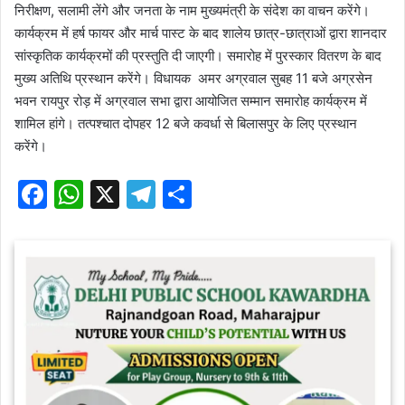
निरीक्षण, सलामी लेंगे और जनता के नाम मुख्यमंत्री के संदेश का वाचन करेंगे।
कार्यक्रम में हर्ष फायर और मार्च पास्ट के बाद शालेय छात्र-छात्राओं द्वारा शानदार
सांस्कृतिक कार्यक्रमों की प्रस्तुति दी जाएगी। समारोह में पुरस्कार वितरण के बाद
मुख्य अतिथि प्रस्थान करेंगे। विधायक अमर अग्रवाल सुबह 11 बजे अग्रसेन
भवन रायपुर रोड़ में अग्रवाल सभा द्वारा आयोजित सम्मान समारोह कार्यक्रम में
शामिल हांगे। तत्पश्चात दोपहर 12 बजे कवर्धा से बिलासपुर के लिए प्रस्थान
करेंगे।
F
W
X
T
S
a
h
el
h
c
at
e
ar
e
s
gr
e
b
A
a
o
p
m
o
p
k