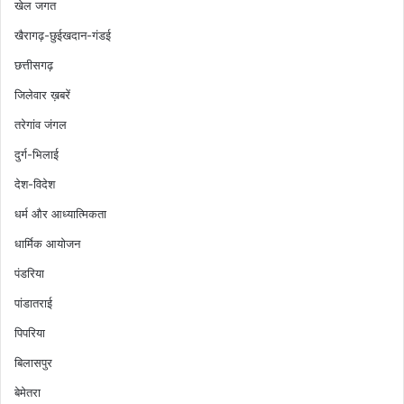
खेल जगत
खैरागढ़-छुईखदान-गंडई
छत्तीसगढ़
जिलेवार ख़बरें
तरेगांव जंगल
दुर्ग-भिलाई
देश-विदेश
धर्म और आध्यात्मिकता
धार्मिक आयोजन
पंडरिया
पांडातराई
पिपरिया
बिलासपुर
बेमेतरा