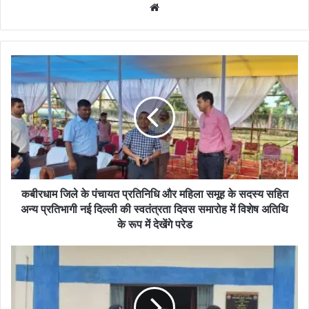
Website
कबीरधाम
जिले
के
पंचायत
प्रतिनिधि
और
महिला
समूह
के
सदस्य
कबीरधाम जिले के पंचायत प्रतिनिधि और महिला समूह के सदस्य सहित
सहित
अन्य प्रतिभागी नई दिल्ली की स्वतंत्रता दिवस समारोह में विशेष अतिथि
अन्य
के रूप में देखेंगे परेड
प्रतिभागी
नई
नाबालिग
दिल्ली
को
की
बहला
स्वतंत्रता
फुसलाकर
दिवस