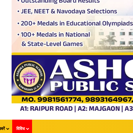
बरें
विविध