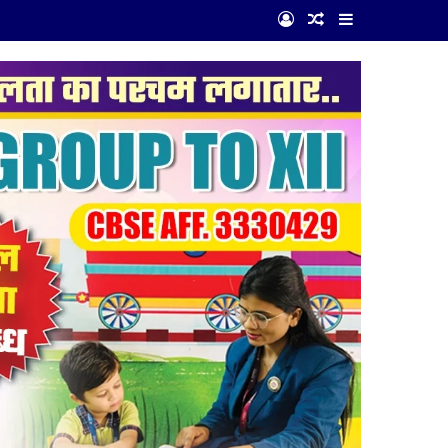
Log In
Random Article
Sidebar