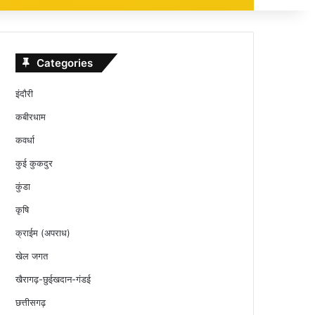
Categories
इंदौरी
कबीरधाम
कवर्धा
कुई कुकदुर
कुंडा
कृषि
क्राईम (अपराध)
खेल जगत
खैरागढ़-छुईखदान-गंडई
छत्तीसगढ़