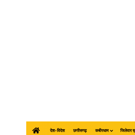
होम
देश-विदेश
छत्तीसगढ़
कबीरधाम
जिलेवार ख़