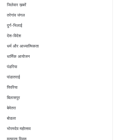
जिलेवार ख़बरें
तरेगांव जंगल
दुर्ग-भिलाई
देश-विदेश
धर्म और आध्यात्मिकता
धार्मिक आयोजन
पंडरिया
पांडातराई
पिपरिया
बिलासपुर
बेमेतरा
बोडला
भोरमदेव महोत्सव
मतदाता दिवस