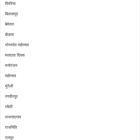
पिपरिया
बिलासपुर
बेमेतरा
बोडला
भोरमदेव महोत्सव
मतदाता दिवस
मनोरंजन
महोत्सव
मुंगेली
रणवीरपुर
रबेली
राजनांदगांव
राजनिति
रायपुर