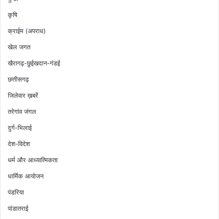
कृषि
क्राईम (अपराध)
खेल जगत
खैरागढ़-छुईखदान-गंडई
छत्तीसगढ़
जिलेवार ख़बरें
तरेगांव जंगल
दुर्ग-भिलाई
देश-विदेश
धर्म और आध्यात्मिकता
धार्मिक आयोजन
पंडरिया
पांडातराई