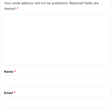
Your email address will not be published.
Required fields are
marked
*
C
o
m
m
e
n
t
*
Name
*
Email
*