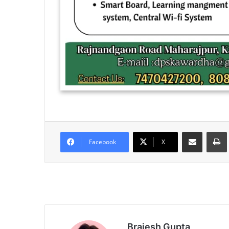
Share via Email
Facebook
X
Brajesh Gupta