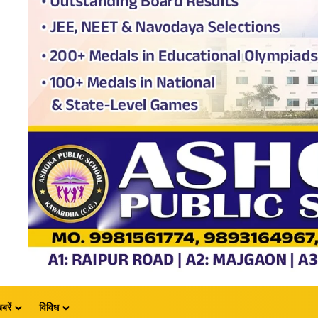
बरें
विविध