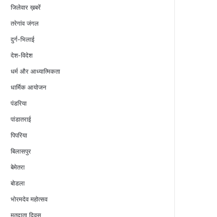
जिलेवार ख़बरें
तरेगांव जंगल
दुर्ग-भिलाई
देश-विदेश
धर्म और आध्यात्मिकता
धार्मिक आयोजन
पंडरिया
पांडातराई
पिपरिया
बिलासपुर
बेमेतरा
बोडला
भोरमदेव महोत्सव
मतदाता दिवस