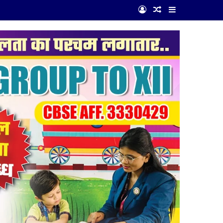
Log In
Random Article
Sidebar