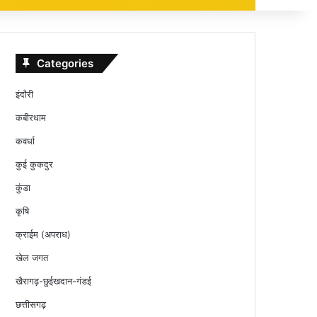
Categories
इंदौरी
कबीरधाम
कवर्धा
कुई कुकदुर
कुंडा
कृषि
क्राईम (अपराध)
खेल जगत
खैरागढ़-छुईखदान-गंडई
छत्तीसगढ़