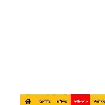
होम
देश-विदेश
छत्तीसगढ़
कबीरधाम
जिलेवार ख़