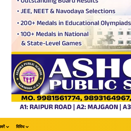
बरें
विविध