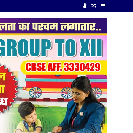
Log In
Random Article
Sidebar