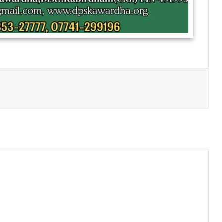
Print