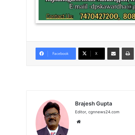
Share via Email
Facebook
X
Brajesh Gupta
Editor, cgnnews24.com
Website