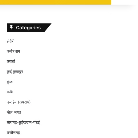
Categories
इंदौरी
कबीरधाम
कवर्धा
कुई कुकदुर
कुंडा
कृषि
क्राईम (अपराध)
खेल जगत
खैरागढ़-छुईखदान-गंडई
छत्तीसगढ़