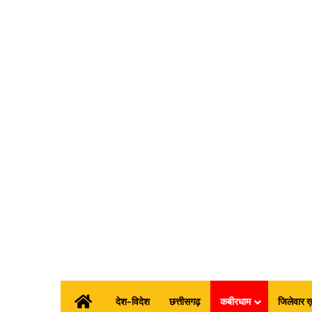
होम
देश-विदेश
छत्तीसगढ़
कबीरधाम
जिलेवार ख़