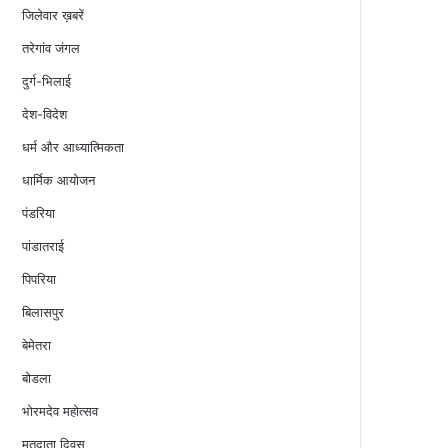
जिलेवार ख़बरें
तरेगांव जंगल
दुर्ग-भिलाई
देश-विदेश
धर्म और आध्यात्मिकता
धार्मिक आयोजन
पंडरिया
पांडातराई
पिपरिया
बिलासपुर
बेमेतरा
बोडला
भोरमदेव महोत्सव
मतदाता दिवस