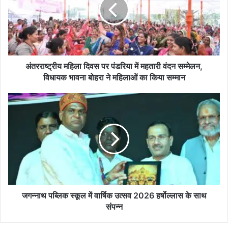
पर
पंडरिया
में
महतारी
वंदन
सम्मेलन,
विधायक
अंतरराष्ट्रीय महिला दिवस पर पंडरिया में महतारी वंदन सम्मेलन,
भावना
विधायक भावना बोहरा ने महिलाओं का किया सम्मान
बोहरा
ने
जगन्नाथ
महिलाओं
पब्लिक
का
स्कूल
किया
में
सम्मान
वार्षिक
उत्सव
2026
हर्षोल्लास
के
साथ
जगन्नाथ पब्लिक स्कूल में वार्षिक उत्सव 2026 हर्षोल्लास के साथ
संपन्न
संपन्न