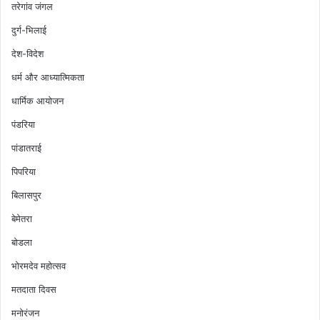
तरेगांव जंगल
दुर्ग-भिलाई
देश-विदेश
धर्म और आध्यात्मिकता
धार्मिक आयोजन
पंडरिया
पांडातराई
पिपरिया
बिलासपुर
बेमेतरा
बोडला
भोरमदेव महोत्सव
मतदाता दिवस
मनोरंजन