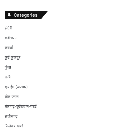
Categories
इंदौरी
कबीरधाम
कवर्धा
कुई कुकदुर
कुंडा
कृषि
क्राईम (अपराध)
खेल जगत
खैरागढ़-छुईखदान-गंडई
छत्तीसगढ़
जिलेवार ख़बरें