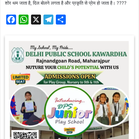
शोर थम जाता है, दिल बोलने लगता है और प्रकृति से प्रेम हो जाता है। ????
F
W
X
T
S
a
h
el
h
c
at
e
ar
e
s
gr
e
b
A
a
o
p
m
o
p
k