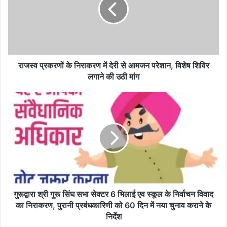
निराकरण
में
देरी
से
आमजन
परेशान,
विशेष
राजस्व प्रकरणों के निराकरण में देरी से आमजन परेशान, विशेष शिविर
शिविर
लगाने की उठी मांग
लगाने
की
गुरूद्वारा
उठी
श्री
मांग
गुरू
सिंघ
सभा
सेक्टर
6
भिलाई
एव
स्कूल
गुरूद्वारा श्री गुरू सिंघ सभा सेक्टर 6 भिलाई एव स्कूल के निर्वाचन विवाद
के
का निराकरण, पुरानी प्रबंधकारिणी को 60 दिन में नया चुनाव कराने के
निर्वाचन
निर्देश
विवाद