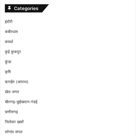
Categories
इंदौरी
कबीरधाम
कवर्धा
कुई कुकदुर
कुंडा
कृषि
क्राईम (अपराध)
खेल जगत
खैरागढ़-छुईखदान-गंडई
छत्तीसगढ़
जिलेवार ख़बरें
तरेगांव जंगल