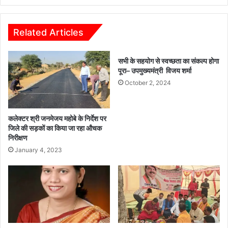
का
निराकरण,
पुरानी
Related Articles
प्रबंधकारिणी
को
सभी के सहयोग से स्वच्छता का संकल्प होगा
60
पूरा– उपमुख्यमंत्री विजय शर्मा
दिन
में
October 2, 2024
नया
चुनाव
कराने
कलेक्टर श्री जनमेजय महोबे के निर्देश पर
के
जिले की सड़कों का किया जा रहा औचक
निर्देश
निरीक्षण
January 4, 2023