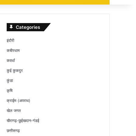
Categories
इंदौरी
कबीरधाम
कवर्धा
कुई कुकदुर
कुंडा
कृषि
क्राईम (अपराध)
खेल जगत
खैरागढ़-छुईखदान-गंडई
छत्तीसगढ़