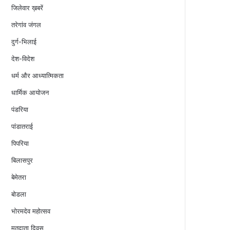
जिलेवार ख़बरें
तरेगांव जंगल
दुर्ग-भिलाई
देश-विदेश
धर्म और आध्यात्मिकता
धार्मिक आयोजन
पंडरिया
पांडातराई
पिपरिया
बिलासपुर
बेमेतरा
बोडला
भोरमदेव महोत्सव
मतदाता दिवस