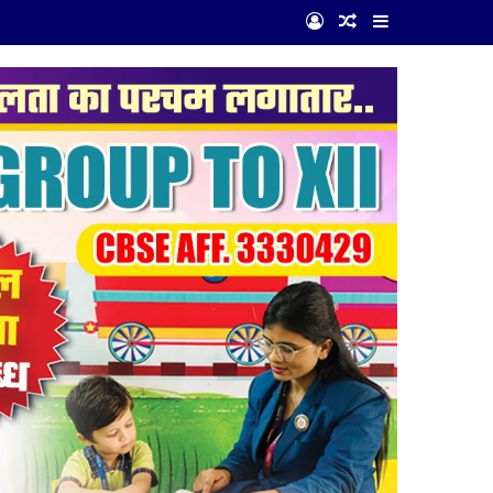
Log In
Random Article
Sidebar