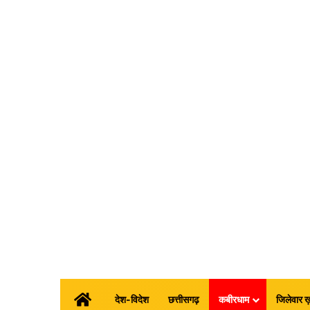
होम
देश-विदेश
छत्तीसगढ़
कबीरधाम
जिलेवार ख़