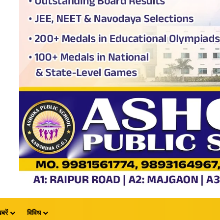
बरें
विविध