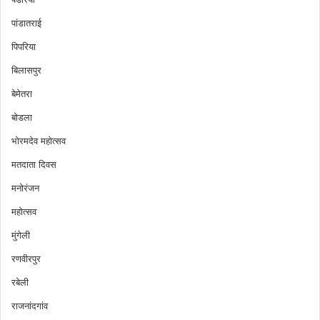
पांडातराई
पिपरिया
बिलासपुर
बेमेतरा
बोडला
भोरमदेव महोत्सव
मतदाता दिवस
मनोरंजन
महोत्सव
मुंगेली
रणवीरपुर
रबेली
राजनांदगांव