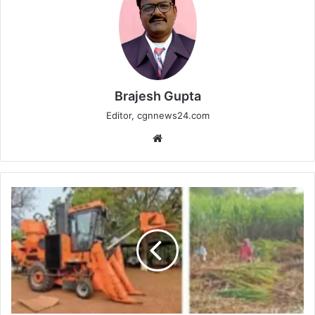
Brajesh Gupta
Editor, cgnnews24.com
Website
भोरमदेव
सहकारी
शक्कर
कारखाना
ने
मंगाई
शुगरकेन
हार्वेस्टर,
किसानों