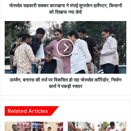
को
भोरमदेव सहकारी शक्कर कारखाना ने मंगाई शुगरकेन हार्वेस्टर, किसानों
दिखाया
को दिखाया गया डेमो
गया
डेमो
उज्जैन,
बनारस
की
तर्ज
पर
विकसित
हो
रहा
भोरमदेव
कॉरिडोर,
उज्जैन, बनारस की तर्ज पर विकसित हो रहा भोरमदेव कॉरिडोर, निर्माण
निर्माण
कार्य ने पकड़ी रफ्तार
कार्य
ने
पकड़ी
रफ्तार
Related Articles