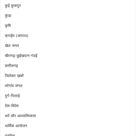
कुई कुकदुर
कुंडा
कृषि
क्राईम (अपराध)
खेल जगत
खैरागढ़-छुईखदान-गंडई
छत्तीसगढ़
जिलेवार ख़बरें
तरेगांव जंगल
दुर्ग-भिलाई
देश-विदेश
धर्म और आध्यात्मिकता
धार्मिक आयोजन
पंडरिया