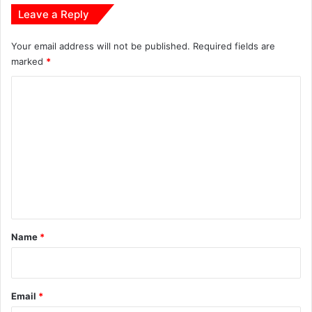
Leave a Reply
Your email address will not be published.
Required fields are
marked
*
C
o
m
m
e
n
t
*
Name
*
Email
*