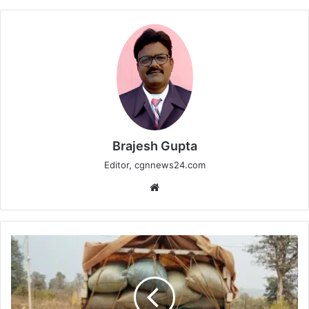
Brajesh Gupta
Editor, cgnnews24.com
Website
अवैध
धान
परिवहन
पर
कबीरधाम