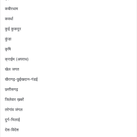
कबीरधाम
कवर्धा
कुई कुकदुर
कुंडा
कृषि
क्राईम (अपराध)
खेल जगत
खैरागढ़-छुईखदान-गंडई
छत्तीसगढ़
जिलेवार ख़बरें
तरेगांव जंगल
दुर्ग-भिलाई
देश-विदेश