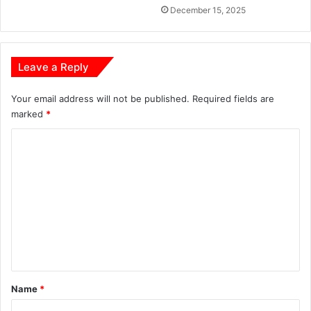
December 15, 2025
Leave a Reply
Your email address will not be published.
Required fields are
marked
*
C
o
m
m
e
n
t
*
Name
*