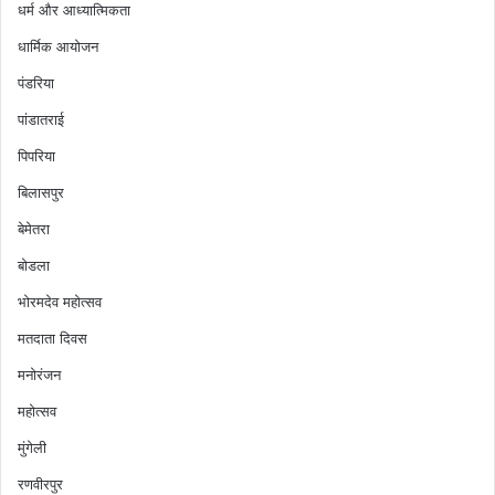
धर्म और आध्यात्मिकता
धार्मिक आयोजन
पंडरिया
पांडातराई
पिपरिया
बिलासपुर
बेमेतरा
बोडला
भोरमदेव महोत्सव
मतदाता दिवस
मनोरंजन
महोत्सव
मुंगेली
रणवीरपुर