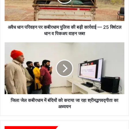
पुलिस
की
बड़ी
कार्रवाई
—
अवैध धान परिवहन पर कबीरधाम पुलिस की बड़ी कार्रवाई — 25 क्विंटल
25
धान व पिकअप वाहन जब्त
क्विंटल
धान
जिला
व
जेल
पिकअप
कबीरधाम
वाहन
में
जब्त
बंदियों
को
कराया
जा
रहा
श्रीमद्भगवद्गीता
जिला जेल कबीरधाम में बंदियों को कराया जा रहा श्रीमद्भगवद्गीता का
का
अध्ययन
अध्ययन