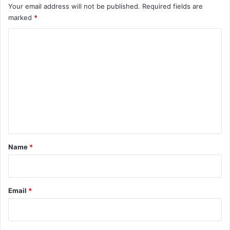
Your email address will not be published.
Required fields are
marked
*
C
o
m
m
e
n
t
*
Name
*
Email
*