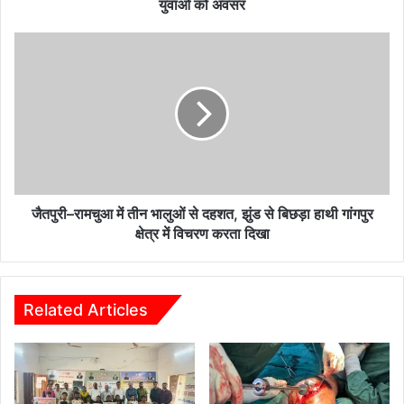
निजी
युवाओं को अवसर
क्षेत्र
में
जैतपुरी–
मिलेंगे
रामचुआ
युवाओं
में
को
तीन
अवसर
भालुओं
से
दहशत,
झुंड
से
बिछड़ा
जैतपुरी–रामचुआ में तीन भालुओं से दहशत, झुंड से बिछड़ा हाथी गांगपुर
हाथी
क्षेत्र में विचरण करता दिखा
गांगपुर
क्षेत्र
में
विचरण
Related Articles
करता
दिखा