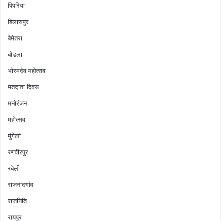
पिपरिया
बिलासपुर
बेमेतरा
बोडला
भोरमदेव महोत्सव
मतदाता दिवस
मनोरंजन
महोत्सव
मुंगेली
रणवीरपुर
रबेली
राजनांदगांव
राजनिति
रायपुर