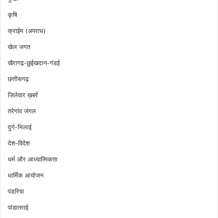
कृषि
क्राईम (अपराध)
खेल जगत
खैरागढ़-छुईखदान-गंडई
छत्तीसगढ़
जिलेवार ख़बरें
तरेगांव जंगल
दुर्ग-भिलाई
देश-विदेश
धर्म और आध्यात्मिकता
धार्मिक आयोजन
पंडरिया
पांडातराई