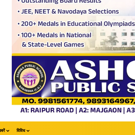
बरें
विविध