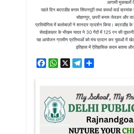
आगामी मुकाबलों क
पहले दिन बदराडीह बनाम सिंघनपूरी तथा कवर्धा वार्ड क्रमांक 
सोहागपुर, छपरी बनाम जेवडन और वार्
प्रतियोगिता में बल्लेबाज़ों ने शानदार प्रदर्शन किया। बदराडीह क
सेवाईकछार के भीखम यादव ने 30 गेंदों में 125 रन की तूफानी 
यह आयोजन ग्रामीण प्रतिभाओं को मंच प्रदान कर युवाओं में खेल 
इतिहास में ऐतिहासिक कदम बताया और 
F
W
X
T
S
a
h
el
h
c
at
e
ar
e
s
gr
e
b
A
a
o
p
m
o
p
k