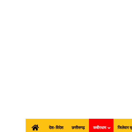
होम
देश-विदेश
छत्तीसगढ़
कबीरधाम
जिलेवार ख़