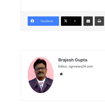
Share via Email
Facebook
X
Brajesh Gupta
Editor, cgnnews24.com
Website