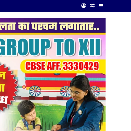
Log In
Random Article
Sidebar