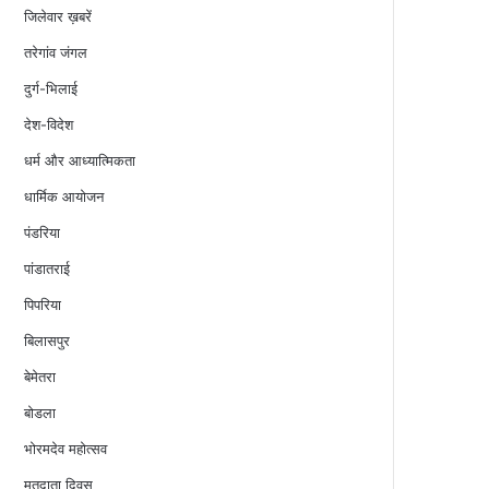
जिलेवार ख़बरें
तरेगांव जंगल
दुर्ग-भिलाई
देश-विदेश
धर्म और आध्यात्मिकता
धार्मिक आयोजन
पंडरिया
पांडातराई
पिपरिया
बिलासपुर
बेमेतरा
बोडला
भोरमदेव महोत्सव
मतदाता दिवस