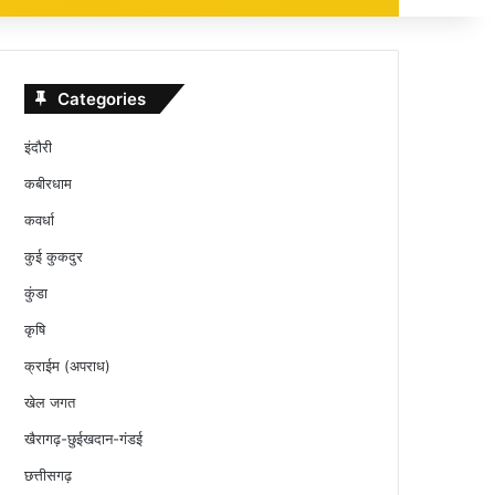
Categories
इंदौरी
कबीरधाम
कवर्धा
कुई कुकदुर
कुंडा
कृषि
क्राईम (अपराध)
खेल जगत
खैरागढ़-छुईखदान-गंडई
छत्तीसगढ़