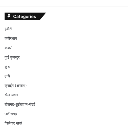
Categories
इंदौरी
कबीरधाम
कवर्धा
कुई कुकदुर
कुंडा
कृषि
क्राईम (अपराध)
खेल जगत
खैरागढ़-छुईखदान-गंडई
छत्तीसगढ़
जिलेवार ख़बरें