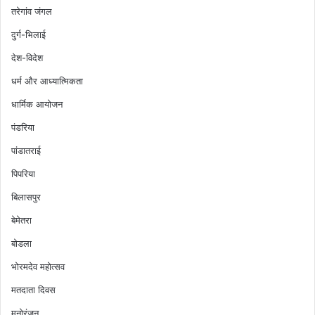
तरेगांव जंगल
दुर्ग-भिलाई
देश-विदेश
धर्म और आध्यात्मिकता
धार्मिक आयोजन
पंडरिया
पांडातराई
पिपरिया
बिलासपुर
बेमेतरा
बोडला
भोरमदेव महोत्सव
मतदाता दिवस
मनोरंजन