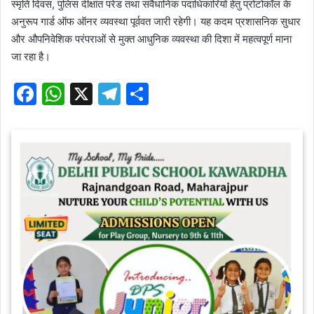
स्मृति दिवस, पुलिस दीक्षांत परेड तथा संवैधानिक पदाधिकारियों हेतु प्रोटोकॉल के
अनुरूप गार्ड ऑफ ऑनर व्यवस्था पूर्ववत जारी रहेगी। यह कदम प्रशासनिक सुधार
और औपनिवेशिक परंपराओं से मुक्त आधुनिक व्यवस्था की दिशा में महत्वपूर्ण माना
जा रहा है।
F
W
X
T
S
a
h
el
h
c
at
e
ar
e
s
gr
e
b
A
a
o
p
m
o
p
k