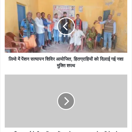
लिमो
में
पेंशन
सत्यापन
शिविर
आयोजित,
हितग्राहियों
को
दिलाई
गई
लिमो में पेंशन सत्यापन शिविर आयोजित, हितग्राहियों को दिलाई गई नशा
नशा
मुक्ति शपथ
मुक्ति
शपथ
विजय
शर्मा
केपीएल
में
युवाओं
का
जोश
चरम
पर,