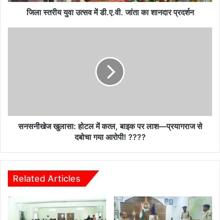
शानदार
प्रदर्शन
जिला स्तरीय युवा उत्सव में डी.ए.वी. जांता का शानदार प्रदर्शन
सनसनीखेज
खुलासा:
होटल
में
कत्ल,
बाइक
पर
लाश
—
प्रयागराज
सनसनीखेज खुलासा: होटल में कत्ल, बाइक पर लाश—प्रयागराज से
से
दबोचा गया आरोपी! ????
दबोचा
गया
आरोपी!
????
Related Articles