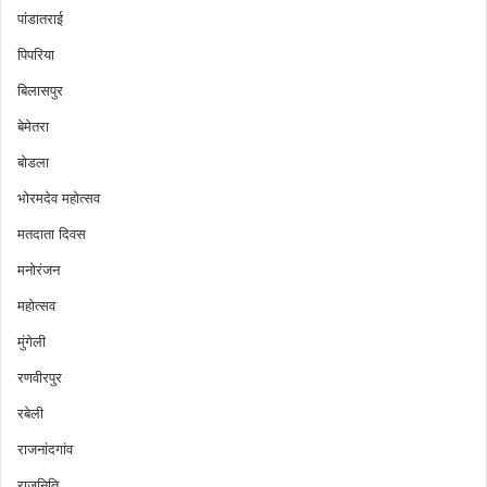
पांडातराई
पिपरिया
बिलासपुर
बेमेतरा
बोडला
भोरमदेव महोत्सव
मतदाता दिवस
मनोरंजन
महोत्सव
मुंगेली
रणवीरपुर
रबेली
राजनांदगांव
राजनिति