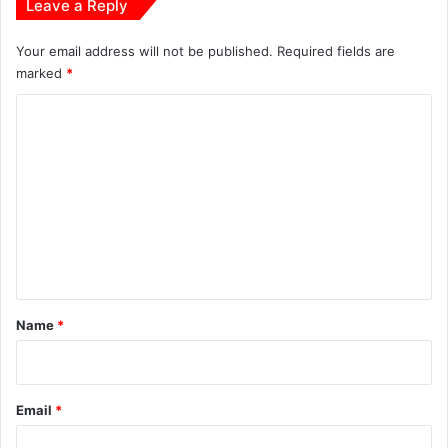
Leave a Reply
Your email address will not be published.
Required fields are
marked
*
C
o
m
m
e
n
t
*
Name
*
Email
*