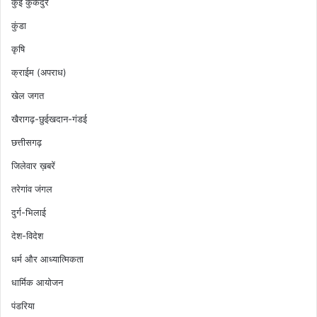
कुई कुकदुर
कुंडा
कृषि
क्राईम (अपराध)
खेल जगत
खैरागढ़-छुईखदान-गंडई
छत्तीसगढ़
जिलेवार ख़बरें
तरेगांव जंगल
दुर्ग-भिलाई
देश-विदेश
धर्म और आध्यात्मिकता
धार्मिक आयोजन
पंडरिया