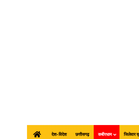
होम
देश-विदेश
छत्तीसगढ़
कबीरधाम
जिलेवार ख़