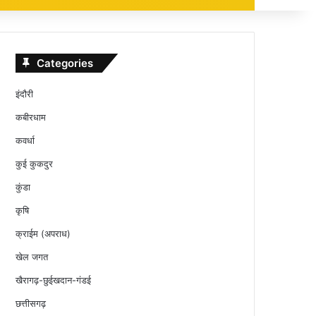
Categories
इंदौरी
कबीरधाम
कवर्धा
कुई कुकदुर
कुंडा
कृषि
क्राईम (अपराध)
खेल जगत
खैरागढ़-छुईखदान-गंडई
छत्तीसगढ़