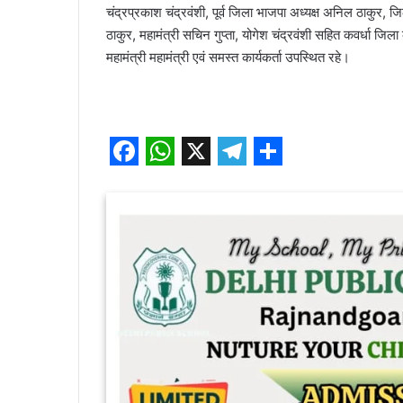
चंद्रप्रकाश चंद्रवंशी, पूर्व जिला भाजपा अध्यक्ष अनिल ठाकुर, जिला
ठाकुर, महामंत्री सचिन गुप्ता, योगेश चंद्रवंशी सहित कवर्धा जिला
महामंत्री महामंत्री एवं समस्त कार्यकर्ता उपस्थित रहे।
F
W
X
T
S
a
h
e
h
c
a
l
a
e
t
e
r
b
s
g
e
o
A
r
o
p
a
k
p
m