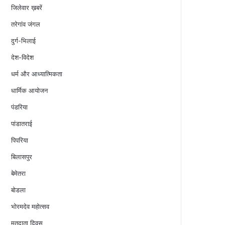
जिलेवार ख़बरें
तरेगांव जंगल
दुर्ग-भिलाई
देश-विदेश
धर्म और आध्यात्मिकता
धार्मिक आयोजन
पंडरिया
पांडातराई
पिपरिया
बिलासपुर
बेमेतरा
बोडला
भोरमदेव महोत्सव
मतदाता दिवस