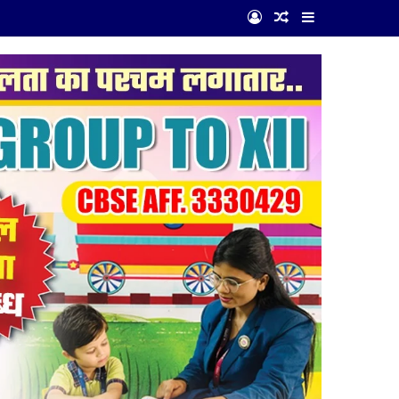
Log In
Random Article
Sidebar