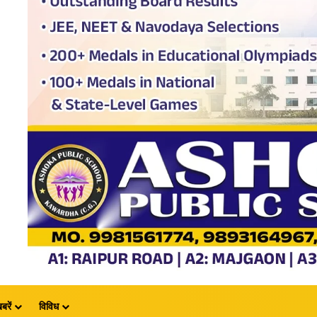
बरें
विविध