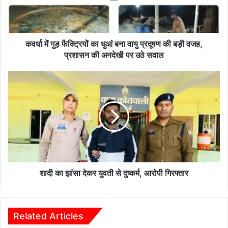
बना
वायु
प्रदूषण
की
कवर्धा में गुड़ फैक्ट्रियों का धुआं बना वायु प्रदूषण की बड़ी वजह,
बड़ी
प्रशासन की अनदेखी पर उठे सवाल
वजह,
प्रशासन
शादी
की
का
अनदेखी
झांसा
पर
देकर
उठे
युवती
सवाल
से
दुष्कर्म,
आरोपी
गिरफ्तार
शादी का झांसा देकर युवती से दुष्कर्म, आरोपी गिरफ्तार
Related Articles