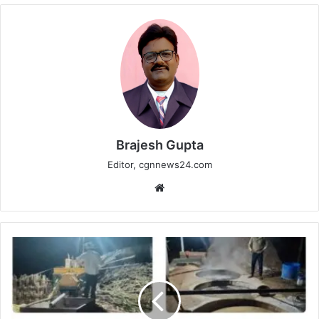
Brajesh Gupta
Editor, cgnnews24.com
Website
कवर्धा
में
गुड़
फैक्ट्रियों
का
धुआं