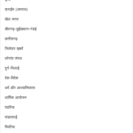
क्राईम (अपराध)
खेल जगत
खैरागढ़-छुईखदान-गंडई
छत्तीसगढ़
जिलेवार ख़बरें
तरेगांव जंगल
दुर्ग-भिलाई
देश-विदेश
धर्म और आध्यात्मिकता
धार्मिक आयोजन
पंडरिया
पांडातराई
पिपरिया