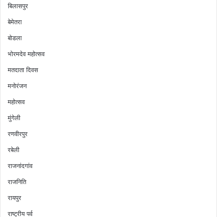
बिलासपुर
बेमेतरा
बोडला
भोरमदेव महोत्सव
मतदाता दिवस
मनोरंजन
महोत्सव
मुंगेली
रणवीरपुर
रबेली
राजनांदगांव
राजनिति
रायपुर
राष्ट्रीय पर्व