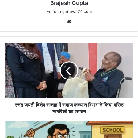
Brajesh Gupta
Editor, cgnnews24.com
Website
रजत
जयंती
विशेष
सप्ताह
में
समाज
कल्याण
विभाग
ने
किया
रजत जयंती विशेष सप्ताह में समाज कल्याण विभाग ने किया वरिष्ठ
वरिष्ठ
नागरिकों का सम्मान
नागरिकों
का
कॉलेज
सम्मान
परिसरों
में