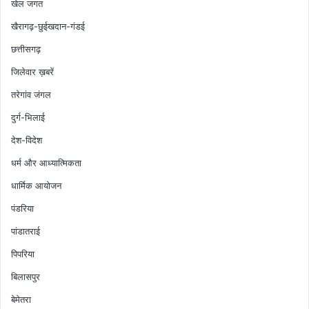
खेल जगत
खैरागढ़-छुईखदान-गंडई
छत्तीसगढ़
जिलेवार ख़बरें
तरेगांव जंगल
दुर्ग-भिलाई
देश-विदेश
धर्म और आध्यात्मिकता
धार्मिक आयोजन
पंडरिया
पांडातराई
पिपरिया
बिलासपुर
बेमेतरा