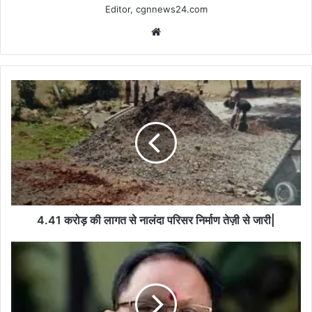
Editor, cgnnews24.com
Website
4.41
करोड़
की
लागत
से
नालंदा
परिसर
निर्माण
तेज़ी
से
4.41 करोड़ की लागत से नालंदा परिसर निर्माण तेज़ी से जारी|
जारी|
कबीरधाम
में
मेडिकल
कॉलेज
की