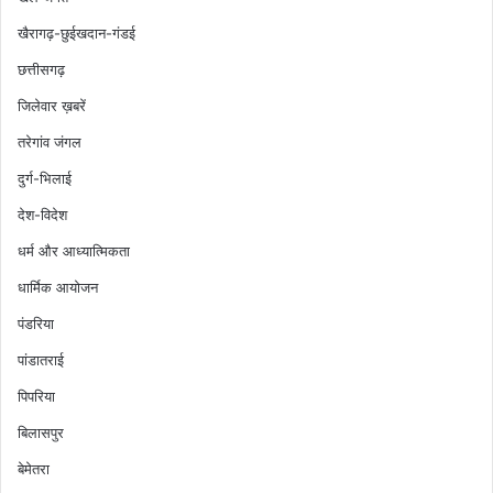
खैरागढ़-छुईखदान-गंडई
छत्तीसगढ़
जिलेवार ख़बरें
तरेगांव जंगल
दुर्ग-भिलाई
देश-विदेश
धर्म और आध्यात्मिकता
धार्मिक आयोजन
पंडरिया
पांडातराई
पिपरिया
बिलासपुर
बेमेतरा