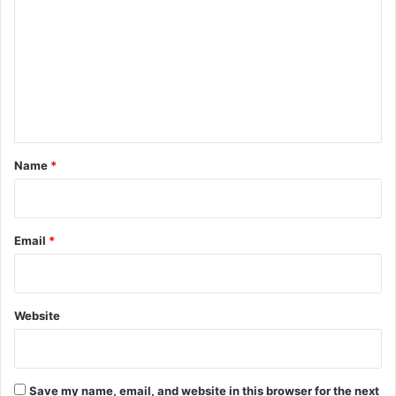
o
m
m
e
n
t
*
Name
*
Email
*
Website
Save my name, email, and website in this browser for the next