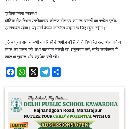
प्रतिबंधात्मक व्यवस्था
घोटिया रोड स्थित एग्रीकल्चर कॉलेज रोड पर सामान्य वाहनों का प्रवेश पूर्णतः
प्रतिबंधित रहेगा। यह मार्ग केवल कारकेड वाहनों के लिए खुला रहेगा।
पुलिस प्रशासन ने सभी नागरिकों से अपील की है कि वे निर्धारित रूट और पार्किंग
स्थल का पालन करें तथा यातायात संकेतों का अनुसरण करें, ताकि कार्यक्रम में
व्यवस्था सुचारू और सुरक्षित बनी रहे।
F
W
X
T
S
a
h
el
h
c
at
e
ar
e
s
gr
e
b
A
a
o
p
m
o
p