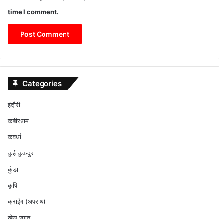
time I comment.
Categories
इंदौरी
कबीरधाम
कवर्धा
कुई कुकदुर
कुंडा
कृषि
क्राईम (अपराध)
खेल जगत