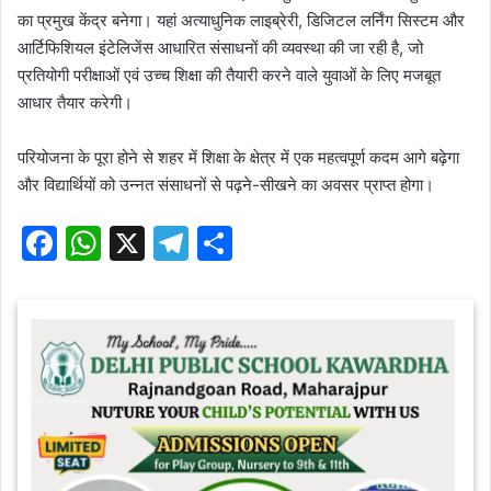
का प्रमुख केंद्र बनेगा। यहां अत्याधुनिक लाइब्रेरी, डिजिटल लर्निंग सिस्टम और
आर्टिफिशियल इंटेलिजेंस आधारित संसाधनों की व्यवस्था की जा रही है, जो
प्रतियोगी परीक्षाओं एवं उच्च शिक्षा की तैयारी करने वाले युवाओं के लिए मजबूत
आधार तैयार करेगी।
परियोजना के पूरा होने से शहर में शिक्षा के क्षेत्र में एक महत्वपूर्ण कदम आगे बढ़ेगा
और विद्यार्थियों को उन्नत संसाधनों से पढ़ने-सीखने का अवसर प्राप्त होगा।
F
W
X
T
S
a
h
el
h
c
at
e
ar
e
s
gr
e
b
A
a
o
p
m
o
p
k