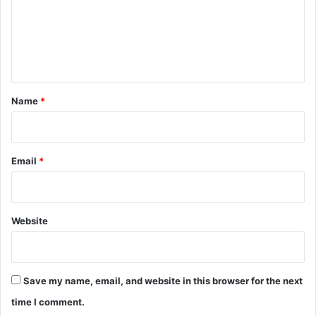
m
e
n
t
*
Name
*
Email
*
Website
Save my name, email, and website in this browser for the next
time I comment.