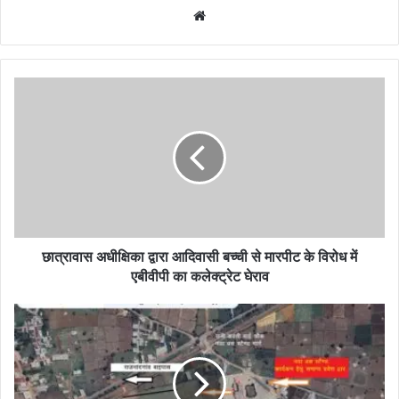
Website
छात्रावास
अधीक्षिका
द्वारा
आदिवासी
बच्ची
से
मारपीट
के
विरोध
में
छात्रावास अधीक्षिका द्वारा आदिवासी बच्ची से मारपीट के विरोध में
एबीवीपी
एबीवीपी का कलेक्ट्रेट घेराव
का
कलेक्ट्रेट
कबीरधाम
घेराव
पुलिस
ने
मुख्यमंत्री
के