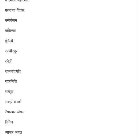
भोरमदेव महोत्सव
मतदाता दिवस
मनोरंजन
महोत्सव
मुंगेली
रणवीरपुर
रबेली
राजनांदगांव
राजनिति
रायपुर
राष्ट्रीय पर्व
रेंगाखार जंगल
विविध
व्यापार जगत