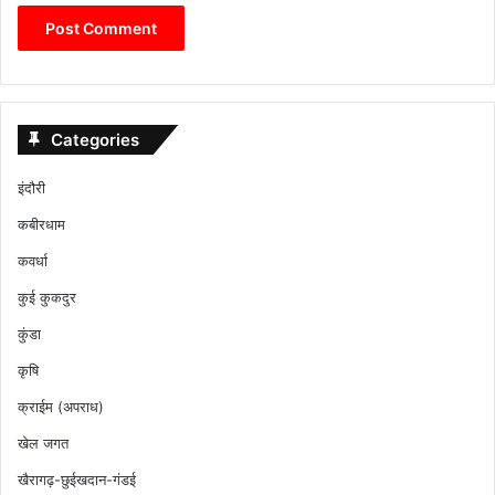
Categories
इंदौरी
कबीरधाम
कवर्धा
कुई कुकदुर
कुंडा
कृषि
क्राईम (अपराध)
खेल जगत
खैरागढ़-छुईखदान-गंडई