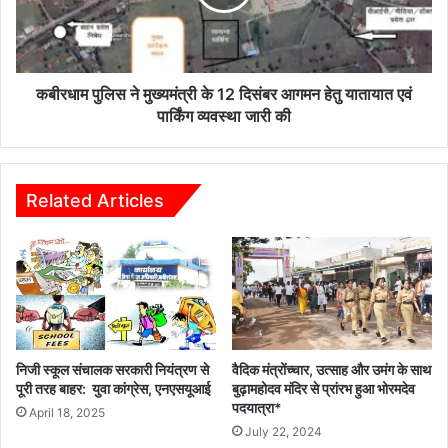
12
दिसंबर
आगमन
हेतु
यातायात
कबीरधाम पुलिस ने मुख्यमंत्री के 12 दिसंबर आगमन हेतु यातायात एवं
एवं
पार्किंग व्यवस्था जारी की
पार्किंग
व्यवस्था
जारी
की
Related Articles
निजी स्कूल संचालक सरकारी नियंत्रण से
वैदिक मंत्रोंच्चार, उत्साह और उमंग के साथ
पूरी तरह बाहर: युवा कांग्रेस, एनएसयूआई
बुढ़ामहोदव मंदिर से प्रांरभ हुआ भोरमदेव
पदयात्रा*
April 18, 2025
July 22, 2024