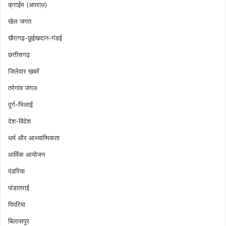
क्राईम (अपराध)
खेल जगत
खैरागढ़-छुईखदान-गंडई
छत्तीसगढ़
जिलेवार ख़बरें
तरेगांव जंगल
दुर्ग-भिलाई
देश-विदेश
धर्म और आध्यात्मिकता
धार्मिक आयोजन
पंडरिया
पांडातराई
पिपरिया
बिलासपुर