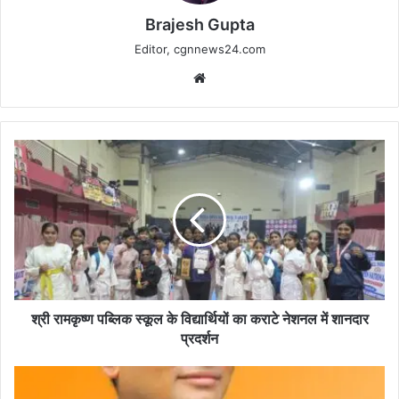
Brajesh Gupta
Editor, cgnnews24.com
Website
श्री
रामकृष्ण
पब्लिक
स्कूल
के
विद्यार्थियों
का
कराटे
नेशनल
में
श्री रामकृष्ण पब्लिक स्कूल के विद्यार्थियों का कराटे नेशनल में शानदार
शानदार
प्रदर्शन
प्रदर्शन
जमीन-
मकान