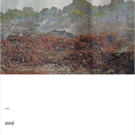
—
कवर्धा