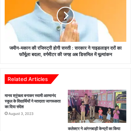
की
रजिस्ट्री
होगी
सस्ती
:
सरकार
ने
गाइडलाइन
जमीन-मकान की रजिस्ट्री होगी सस्ती : सरकार ने गाइडलाइन दरों का
दरों
फॉर्मूला बदला, वर्गमीटर की जगह अब डिसमिल में मूल्यांकन
का
फॉर्मूला
बदला,
वर्गमीटर
Related Articles
की
जगह
मानव श्रृंख्ला बनाकर स्वामी आत्मानंद
अब
स्कूल के विद्यार्थियों ने मतदाता जागरूकता
डिसमिल
का दिया संदेश
में
August 3, 2023
मूल्यांकन
कलेक्टर ने आंगनबाड़ी केन्द्रों का किया