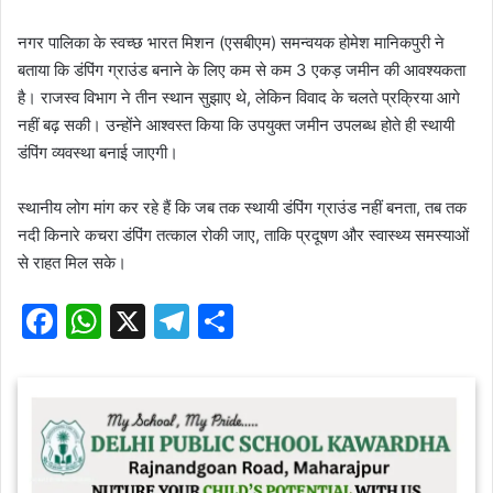
नगर पालिका के स्वच्छ भारत मिशन (एसबीएम) समन्वयक होमेश मानिकपुरी ने
बताया कि डंपिंग ग्राउंड बनाने के लिए कम से कम 3 एकड़ जमीन की आवश्यकता
है। राजस्व विभाग ने तीन स्थान सुझाए थे, लेकिन विवाद के चलते प्रक्रिया आगे
नहीं बढ़ सकी। उन्होंने आश्वस्त किया कि उपयुक्त जमीन उपलब्ध होते ही स्थायी
डंपिंग व्यवस्था बनाई जाएगी।
स्थानीय लोग मांग कर रहे हैं कि जब तक स्थायी डंपिंग ग्राउंड नहीं बनता, तब तक
नदी किनारे कचरा डंपिंग तत्काल रोकी जाए, ताकि प्रदूषण और स्वास्थ्य समस्याओं
से राहत मिल सके।
F
W
X
T
S
a
h
el
h
c
at
e
ar
e
s
gr
e
b
A
a