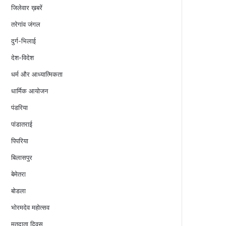
जिलेवार ख़बरें
तरेगांव जंगल
दुर्ग-भिलाई
देश-विदेश
धर्म और आध्यात्मिकता
धार्मिक आयोजन
पंडरिया
पांडातराई
पिपरिया
बिलासपुर
बेमेतरा
बोडला
भोरमदेव महोत्सव
मतदाता दिवस