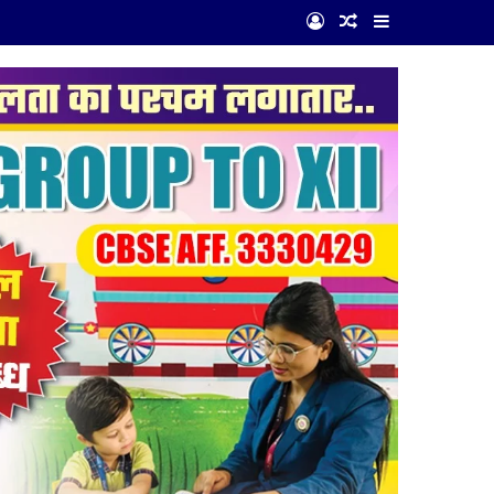
Log In
Random Article
Sidebar