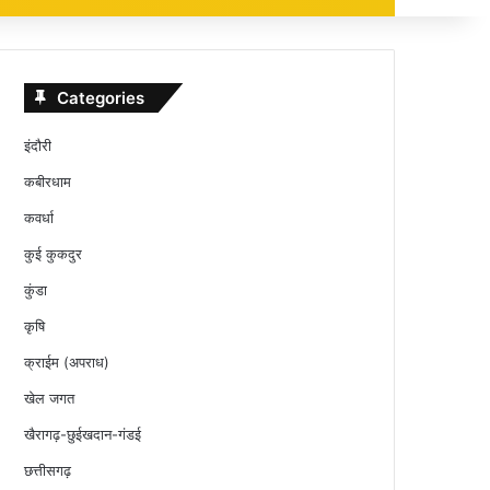
Categories
इंदौरी
कबीरधाम
कवर्धा
कुई कुकदुर
कुंडा
कृषि
क्राईम (अपराध)
खेल जगत
खैरागढ़-छुईखदान-गंडई
छत्तीसगढ़