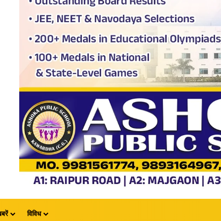
बरें
विविध