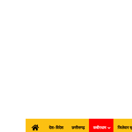
होम
देश-विदेश
छत्तीसगढ़
कबीरधाम
जिलेवार ख़