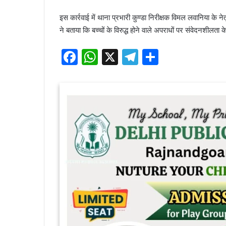
इस कार्रवाई में थाना प्रभारी कुण्डा निरीक्षक विमल लवानिया के
ने बताया कि बच्चों के विरुद्ध होने वाले अपराधों पर संवेदनशीलता
F
W
X
T
S
a
h
el
h
c
at
e
ar
e
s
gr
e
b
A
a
o
p
m
o
p
k