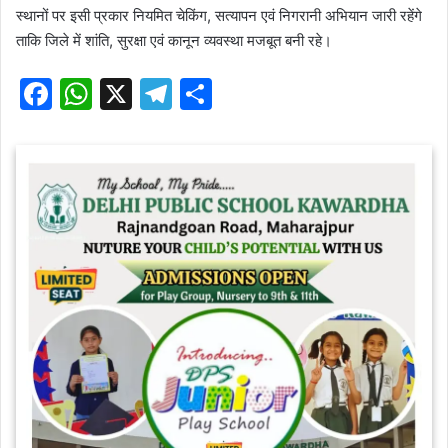
स्थानों पर इसी प्रकार नियमित चेकिंग, सत्यापन एवं निगरानी अभियान जारी रहेंगे
ताकि जिले में शांति, सुरक्षा एवं कानून व्यवस्था मजबूत बनी रहे।
F
W
X
T
S
a
h
el
h
c
at
e
ar
e
s
gr
e
b
A
a
o
p
m
o
p
k