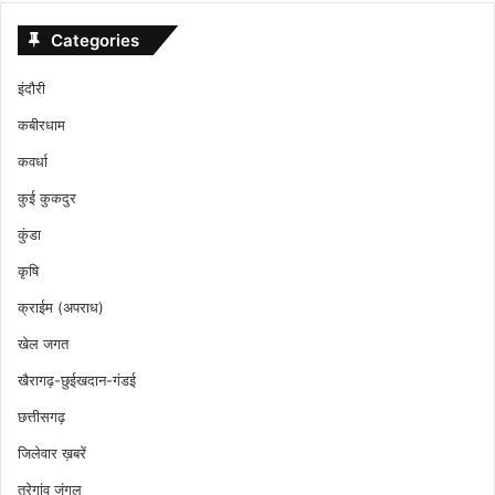
Categories
इंदौरी
कबीरधाम
कवर्धा
कुई कुकदुर
कुंडा
कृषि
क्राईम (अपराध)
खेल जगत
खैरागढ़-छुईखदान-गंडई
छत्तीसगढ़
जिलेवार ख़बरें
तरेगांव जंगल